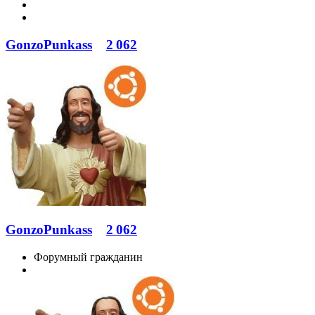
GonzoPunkass
2 062
GonzoPunkass
2 062
Форумный гражданин