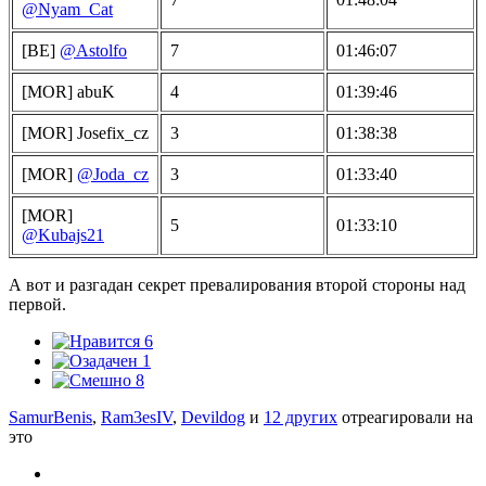
@Nyam_Cat
[BE]
@Astolfo
7
01:46:07
[MOR] abuK
4
01:39:46
[MOR] Josefix_cz
3
01:38:38
[MOR]
@Joda_cz
3
01:33:40
[MOR]
5
01:33:10
@Kubajs21
А вот и разгадан секрет превалирования второй стороны над
первой.
6
1
8
SamurBenis
,
Ram3esIV
,
Devildog
и
12 других
отреагировали на
это