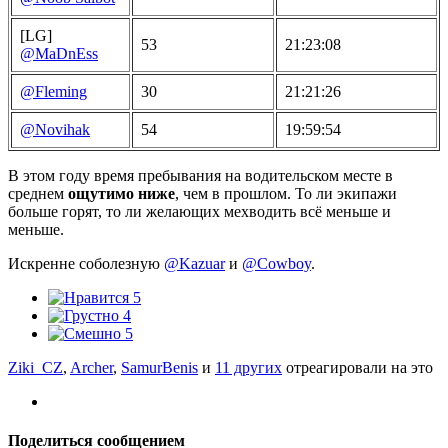
[LG]
53
21:23:08
@MaDnEss
@Fleming
30
21:21:26
@Novihak
54
19:59:54
В этом году время пребывания на водительском месте в
среднем
ощутимо ниже
, чем в прошлом. То ли экипажи
больше горят, то ли желающих мехводить всё меньше и
меньше.
Искренне соболезную
@Kazuar
и
@Cowboy
.
5
4
5
Ziki_CZ
,
Archer
,
SamurBenis
и
11 других
отреагировали на это
Поделиться сообщением