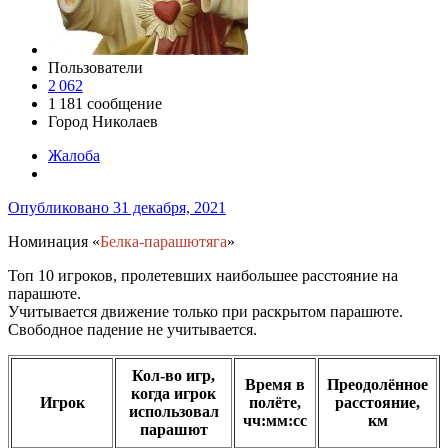
Пользователи
2 062
1 181 сообщение
Город
Николаев
Жалоба
Опубликовано
31 декабря, 2021
Номинация «
Белка-парашютяга
»
Топ 10 игроков, пролетевших наибольшее расстояние на
парашюте.
Учитывается движение только при раскрытом парашюте.
Свободное падение не учитывается.
Кол-во игр,
Время в
Преодолённое
когда игрок
Игрок
полёте,
расстояние,
использовал
чч:мм:сс
км
парашют