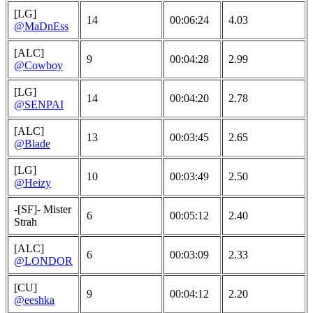
[LG]
14
00:06:24
4.03
@MaDnEss
[ALC]
9
00:04:28
2.99
@Cowboy
[LG]
14
00:04:20
2.78
@SENPAI
[ALC]
13
00:03:45
2.65
@Blade
[LG]
10
00:03:49
2.50
@Heizy
-[SF]- Mister
6
00:05:12
2.40
Strah
[ALC]
6
00:03:09
2.33
@LONDOR
[CU]
9
00:04:12
2.20
@eeshka