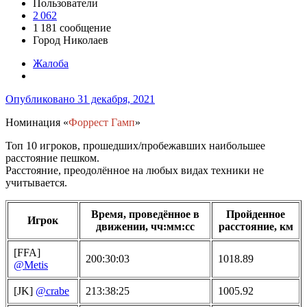
Пользователи
2 062
1 181 сообщение
Город
Николаев
Жалоба
Опубликовано
31 декабря, 2021
Номинация «
Форрест Гамп
»
Топ 10 игроков, прошедших/пробежавших наибольшее
расстояние пешком.
Расстояние, преодолённое на любых видах техники не
учитывается.
Время, проведённое в
Пройденное
Игрок
движении, чч:мм:сс
расстояние, км
[FFA]
200:30:03
1018.89
@Metis
[JK]
@crabe
213:38:25
1005.92