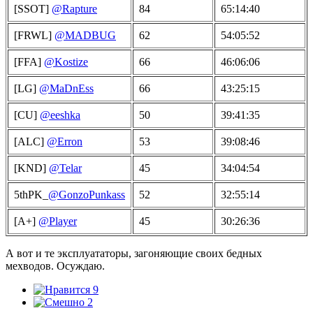
[SSOT]
@Rapture
84
65:14:40
[FRWL]
@MADBUG
62
54:05:52
[FFA]
@Kostize
66
46:06:06
[LG]
@MaDnEss
66
43:25:15
[CU]
@eeshka
50
39:41:35
[ALC]
@Erron
53
39:08:46
[KND]
@Telar
45
34:04:54
5thPK_
@GonzoPunkass
52
32:55:14
[A+]
@Player
45
30:26:36
А вот и те эксплуататоры, загоняющие своих бедных
мехводов. Осуждаю.
9
2