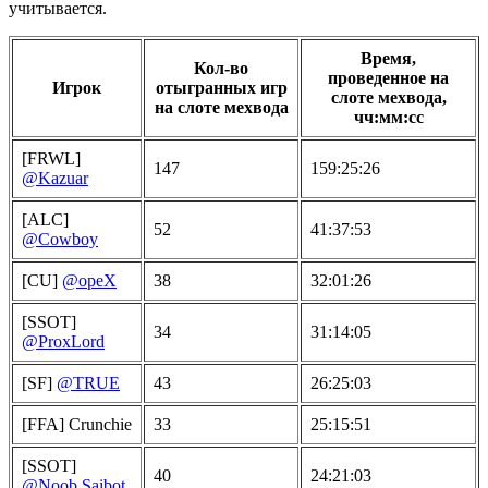
учитывается.
Время,
Кол-во
проведенное на
Игрок
отыгранных игр
слоте мехвода,
на слоте мехвода
чч:мм:сс
[FRWL]
147
159:25:26
@Kazuar
[ALC]
52
41:37:53
@Cowboy
[CU]
@opeX
38
32:01:26
[SSOT]
34
31:14:05
@ProxLord
[SF]
@TRUE
43
26:25:03
[FFA] Crunchie
33
25:15:51
[SSOT]
40
24:21:03
@Noob Saibot