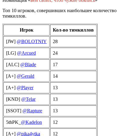
Номинация «
Бей своих, чтоб чужие боялись
»
Топ 10 игроков, совершивших наибольшее количество
тимкиллов.
Игрок
Кол-во тимкиллов
[JW]
@BOLOTNIY
28
[LG]
@Arcued
24
[ALC]
@Blade
17
[A+]
@Gerald
14
[A+]
@Player
13
[KND]
@Telar
13
[SSOT]
@Rapture
13
5thPK_
@Kadelon
12
[A+]
@pika4ytka
12