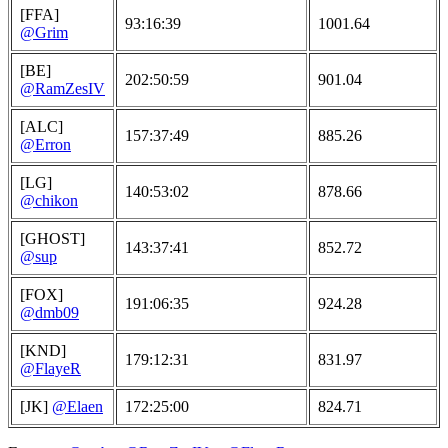
[FFA]
93:16:39
1001.64
@Grim
[BE]
202:50:59
901.04
@RamZesIV
[ALC]
157:37:49
885.26
@Erron
[LG]
140:53:02
878.66
@chikon
[GHOST]
143:37:41
852.72
@sup
[FOX]
191:06:35
924.28
@dmb09
[KND]
179:12:31
831.97
@FlayeR
[JK]
@Elaen
172:25:00
824.71