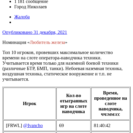
1 181 сообщение
Город
Николаев
Жалоба
Опубликовано
31 декабря, 2021
Номинация «
Любитель железа
»
Топ 10 игроков, провевших максимальное количество
времени на слоте оператора-наводчика техники.
Учитывается время только для наземной боевой техники
(различные БТР, БМП, танки). Небоевая наземная техника,
воздушная техника, статическое вооружение и т.п. не
учитывается.
Время,
Кол-во
проведенное на
отыгранных
Игрок
слоте
игр на слоте
наводчика,
наводчика
чч:мм:сс
[FRWL]
@Ivancho
69
81:40:42