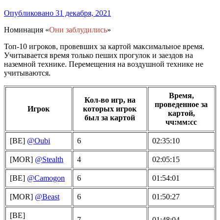
Опубликовано
31 декабря, 2021
Номинация «
Они заблудились
»
Топ-10 игроков, провевших за картой максимальное время.
Учитывается время только пеших прогулок и заездов на
наземной технике. Перемещения на воздушной технике не
учитываются.
Время,
Кол-во игр, на
проведенное за
Игрок
которых игрок
картой,
был за картой
чч:мм:сс
[BE]
@Oubi
6
02:35:10
[MOR]
@Stealth
4
02:05:15
[BE]
@Camogon
6
01:54:01
[MOR]
@Beast
6
01:50:27
[BE]
7
01:48:04