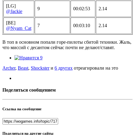
[LG]
9
00:02:53
2.14
@Jackie
[BE]
7
00:03:10
2.14
@Nyam_Cat
В топ в основном попали горе-пилоты сбитой техники. Жаль,
что миссий с десантом сейчас почти не делают/ставят.
9
Archer
,
Beast
,
Shockster
и
6 других
отреагировали на это
Поделиться сообщением
Ссылка на сообщение
Поделиться на другие сайты