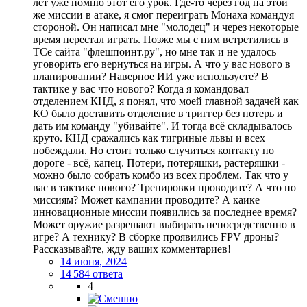
лет уже помню этот его урок. Где-то через год на этой
же миссии в атаке, я смог переиграть Монаха командуя
стороной. Он написал мне "молодец" и через некоторые
время перестал играть. Позже мы с ним встретились в
ТСе сайта "флешпоинт.ру", но мне так и не удалось
уговорить его вернуться на игры. А что у вас нового в
планировании? Наверное ИИ уже используете? В
тактике у вас что нового? Когда я командовал
отделением КНД, я понял, что моей главной задачей как
КО было доставить отделение в триггер без потерь и
дать им команду "убивайте". И тогда всё складывалось
круто. КНД сражались как тигриные львы и всех
побеждали. Но стоит только случиться контакту по
дороге - всё, капец. Потери, потеряшки, растеряшки -
можно было собрать комбо из всех проблем. Так что у
вас в тактике нового? Тренировки проводите? А что по
миссиям? Может кампании проводите? А каике
инновационные миссии появились за последнее время?
Может оружие разрешают выбирать непосредственно в
игре? А технику? В сборке проявились FPV дроны?
Рассказывайте, жду ваших комментариев!
14 июня, 2024
14 584 ответа
4