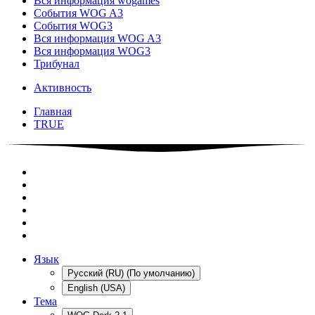
Вся информация wogames
События WOG A3
События WOG3
Вся информация WOG A3
Вся информация WOG3
Трибунал
Активность
Главная
TRUE
Язык
Русский (RU) (По умолчанию)
English (USA)
Тема