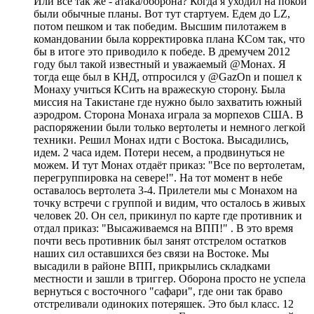
Или всё так же - атака/оборона? Когда я уходил на покой
были обычные планы. Вот тут стартуем. Едем до LZ,
потом пешком и так победим. Высшим пилотажем в
командовании была корректировка плана КСом так, что
бы в итоге это приводило к победе. В дремучем 2012
году был такой известный и уважаемый @Монах. Я
тогда еще был в КНД, отпросился у @GazOn и пошел к
Монаху учиться КСить на вражескую сторону. Была
миссия на Такистане где нужно было захватить южный
аэродром. Сторона Монаха играла за морпехов США. В
распоряжении были только вертолеты и немного легкой
техники. Решил Монах идти с Востока. Высадились,
идем. 2 часа идем. Потери несем, а продвинуться не
можем. И тут Монах отдаёт приказ: "Все по вертолетам,
перегруппировка на севере!". На тот момент в небе
оставалось вертолета 3-4. Прилетели мы с Монахом на
точку встречи с группой и видим, что осталось в живых
человек 20. Он сел, прикинул по карте где противник и
отдал приказ: "Высаживаемся на ВПП!" . В это время
почти весь противник был занят отстрелом остатков
наших сил оставшихся без связи на Востоке. Мы
высадили в районе ВПП, прикрылись складками
местности и зашли в триггер. Оборона просто не успела
вернуться с восточного "сафари", где они так браво
отстреливали одиноких потеряшек. Это был класс. 12