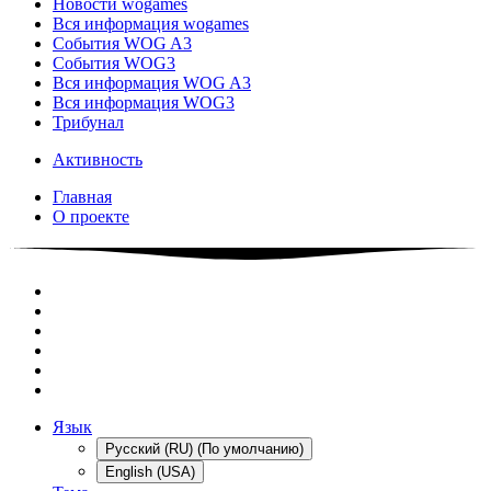
Новости wogames
Вся информация wogames
События WOG A3
События WOG3
Вся информация WOG A3
Вся информация WOG3
Трибунал
Активность
Главная
О проекте
Язык
Русский (RU) (По умолчанию)
English (USA)