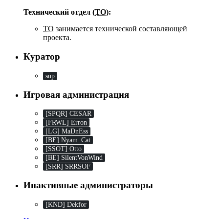
Технический отдел (
ТО
):
ТО
занимается технической составляющей
проекта.
Куратор
sup
Игровая администрация
[SPQR] CESAR
[FRWL] Erron
[LG] MaDnEss
[BE] Nyam_Cat
[SSOT] Otto
[BE] SilentVonWind
[SRR] SRRSOF
Инактивные администраторы
[KND] Dekfor