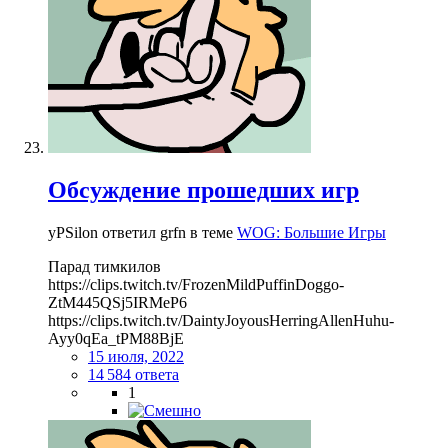
Обсуждение прошедших игр
yPSilon ответил grfn в теме
WOG: Большие Игры
Парад тимкилов
https://clips.twitch.tv/FrozenMildPuffinDoggo-
ZtM445QSj5IRMeP6
https://clips.twitch.tv/DaintyJoyousHerringAllenHuhu-
Ayy0qEa_tPM88BjE
15 июля, 2022
14 584 ответа
1