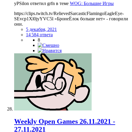
yPSilon ответил grfn в теме
WOG: Большие Игры
https://clips.twitch.tv/RelievedSarcasticFlamingoEagleEye-
SEvcp1Xl0jyYVC5l «БронеЁлок больше нет» - говорили
они.
5 декабря, 2021
14 584 ответа
8
Weekly Open Games 26.11.2021 -
27.11.2021