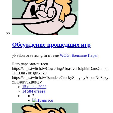
Обсуждение прошедших игр
yPSilon ответил grfn в теме
WOG: Большие Игры
Ешо пара моментсов
https://clips.twitch.tv/CoweringAbrasiveDolphinDansGame-
1PEDmYilBsgK-FZJ
https://clips.twitch.tv/TsundereCrackyStingrayArsonNoSexy-
xLi8survuZjt0fQV
15 июля, 2022
14 584 ответа
7