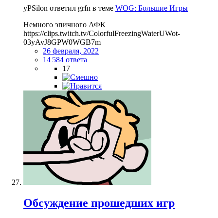
yPSilon ответил grfn в теме
WOG: Большие Игры
Немного эпичного АФК
https://clips.twitch.tv/ColorfulFreezingWaterUWot-
03yAvJ8GPW0WGB7m
26 февраля, 2022
14 584 ответа
17
Обсуждение прошедших игр