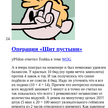
Операция «Щит пустыни»
yPSilon ответил Toshka в теме
WOG
А я вчера поиграл на инженере и был немножко удивлен
балансом. У красных 10 бмд (ну прям мечта замполита)
против 4 лавок и тоу. И так получилось что синие
подбили и не сожгли 4 бмд. Надо ли уточнять что я все
их поднял (10 + 4 = 14). Причем что интересно починка
всех модулей занимает 5 минут и я точно не считал но
так показалось что всего 1 ремкомплект независимо от
количества модулей. А ремок на минуточку целых 20!!!
штук (5 мин х 20 = 100 минут увлекательного геймплея
ремонта из 2 часов отведенного времени). Как наверное