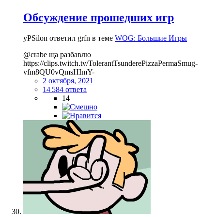
Обсуждение прошедших игр
yPSilon ответил grfn в теме
WOG: Большие Игры
@crabe ща разбавлю
https://clips.twitch.tv/TolerantTsunderePizzaPermaSmug-
vfm8QU0vQmsHImY-
2 октября, 2021
14 584 ответа
14