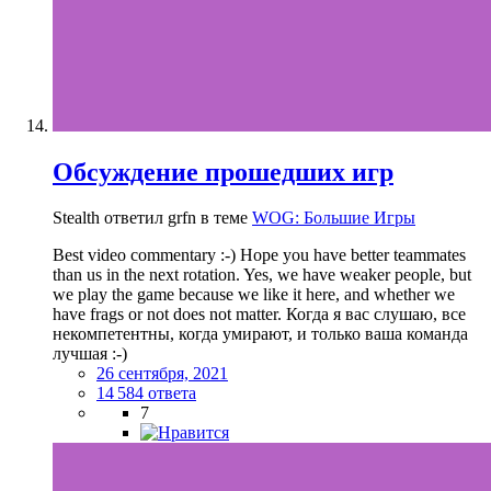
Обсуждение прошедших игр
Stealth ответил grfn в теме
WOG: Большие Игры
Best video commentary :-) Hope you have better teammates
than us in the next rotation. Yes, we have weaker people, but
we play the game because we like it here, and whether we
have frags or not does not matter. Когда я вас слушаю, все
некомпетентны, когда умирают, и только ваша команда
лучшая :-)
26 сентября, 2021
14 584 ответа
7