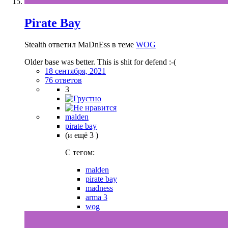
Pirate Bay
Stealth ответил MaDnEss в теме
WOG
Older base was better. This is shit for defend :-(
18 сентября, 2021
76 ответов
3
malden
pirate bay
(и ещё 3 )
C тегом:
malden
pirate bay
madness
arma 3
wog