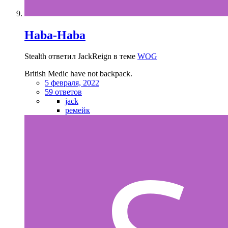
Haba-Haba
Stealth ответил JackReign в теме
WOG
British Medic have not backpack.
5 февраля, 2022
59 ответов
jack
ремейк