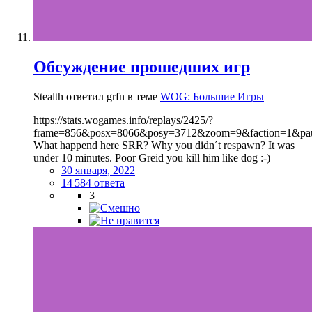
Обсуждение прошедших игр
Stealth ответил grfn в теме
WOG: Большие Игры
https://stats.wogames.info/replays/2425/?
frame=856&posx=8066&posy=3712&zoom=9&faction=1&pa
What happend here SRR? Why you didn´t respawn? It was
under 10 minutes. Poor Greid you kill him like dog :-)
30 января, 2022
14 584 ответа
3