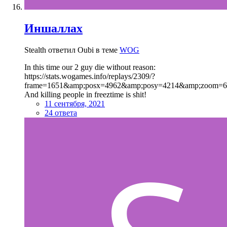
Иншаллах
Stealth ответил Oubi в теме
WOG
In this time our 2 guy die without reason:
https://stats.wogames.info/replays/2309/?
frame=1651&amp;posx=4962&amp;posy=4214&amp;zoom=6.
And killing people in freeztime is shit!
11 сентября, 2021
24 ответа