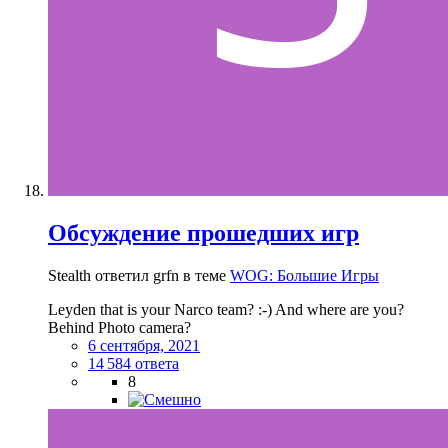
Обсуждение прошедших игр
Stealth ответил grfn в теме
WOG: Большие Игры
Leyden that is your Narco team? :-) And where are you?
Behind Photo camera?
6 сентября, 2021
14 584 ответа
8