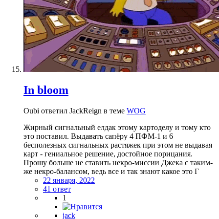
In bloom
Oubi ответил JackReign в теме
WOG
Жирный сигнальный елдак этому картоделу и тому кто
это поставил. Выдавать сапёру 4 ПФМ-1 и 6
бесполезных сигнальных растяжек при этом не выдавая
карт - гениальное решение, достойное порицания.
Прошу больше не ставить некро-миссии Джека с таким-
же некро-балансом, ведь все и так знают какое это Г
22 января, 2022
41 ответ
1
jack