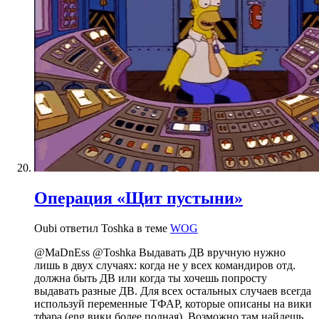
Операция «Щит пустыни»
Oubi ответил Toshka в теме
WOG
@MaDnEss @Toshka Выдавать ДВ вручную нужно
лишь в двух случаях: когда не у всех командиров отд.
должна быть ДВ или когда ты хочешь попросту
выдавать разные ДВ. Для всех остальных случаев всегда
используй переменные ТФАР, которые описаны на вики
тфара (eng вики более полная). Возможно там найдешь