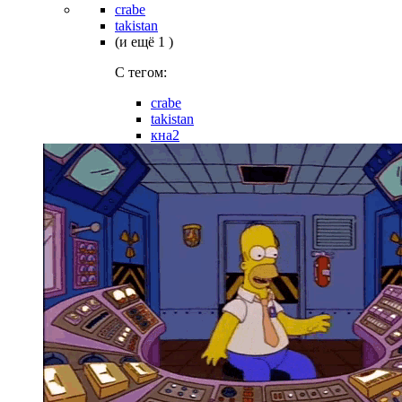
crabe
takistan
(и ещё 1 )
C тегом:
crabe
takistan
кна2