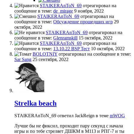
STAlKERAnToN_69
отреагировал на
сообщение в теме:
de_mirage
9 ноября, 2022
STAlKERAnToN_69
отреагировал на
сообщение в теме:
Обсуждение прошедших игр
29
октября, 2022
STAlKERAnToN_69
отреагировал на
сообщение в теме:
Glenramskill
15 октября, 2022
STAlKERAnToN_69
отреагировал на
сообщение в теме:
13.10.22 BSP Тест
10 октября, 2022
BOLOTNIY
отреагировал на сообщение в теме:
Sar Sang
25 сентября, 2022
Strelka beach
STAlKERAnToN_69 ответил JackReign в теме
mWOG
Лучше бы не фиксил, проходит пару секунд с начала
игры и по тебе стреляет ДШКМ в М113 и РПГ-7 и ты