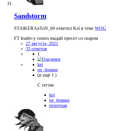
Sandstorm
STAlKERAnToN_69 ответил Kei в теме
WOG
FT leader-у синих выдай пресет со скаром
27 августа, 2021
35 ответов
1
kei
не_бомжи
(и ещё 1 )
C тегом:
kei
не_бомжи
пехотная