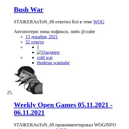
Bush War
STAlKERAnToN_69 ответил Kei в теме
WOG
Автопотерю зоны пофикси, либо @crabe
13 декабря, 2021
32 ответа
1
cold war
rhodesia wannabe
Weekly Open Games 05.11.2021 -
06.11.2021
STAlKERAnToN_69 прокомментировал WOGlNFO