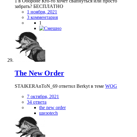
1 в Обороне Кто-то хочет свапнуться или просто
забрать? БЕСПЛАТНО
1 ноября, 2021
3 комментария
1
The New Order
STAlKERAnToN_69 ответил Berkyt в теме
WOG
7 октября, 2021
34 ответа
the new order
шизоtech