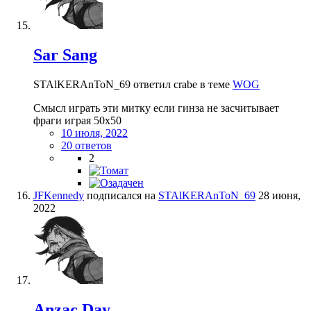
Sar Sang
STAlKERAnToN_69 ответил crabe в теме
WOG
Смысл играть эти митку если гинза не засчитывает
фраги играя 50х50
10 июля, 2022
20 ответов
2
JFKennedy
подписался на
STAlKERAnToN_69
28 июня,
2022
Anzac Day