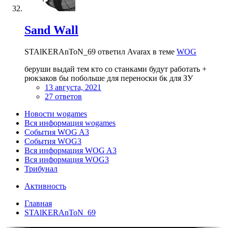
Sand Wall
STAlKERAnToN_69 ответил Avarax в теме
WOG
беруши выдай тем кто со станками будут работать +
рюкзаков бы побольше для переноски бк для ЗУ
13 августа, 2021
27 ответов
Новости wogames
Вся информация wogames
События WOG A3
События WOG3
Вся информация WOG A3
Вся информация WOG3
Трибунал
Активность
Главная
STAlKERAnToN_69