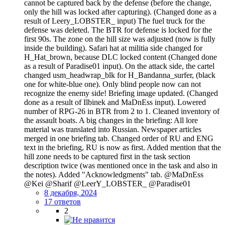
cannot be captured back by the defense (before the change,
only the hill was locked after capturing). (Changed done as a
result of Leery_LOBSTER_ input) The fuel truck for the
defense was deleted. The BTR for defense is locked for the
first 90s. The zone on the hill size was adjusted (now is fully
inside the building). Safari hat at militia side changed for
H_Hat_brown, because DLC locked content (Changed done
as a result of Paradise01 input). On the attack side, the cartel
changed usm_headwrap_blk for H_Bandanna_surfer, (black
one for white-blue one). Only blind people now can not
recognize the enemy side! Briefing image updated. (Changed
done as a result of Ilbinek and MaDnEss input). Lowered
number of RPG-26 in BTR from 2 to 1. Cleaned inventory of
the assault boats. A big changes in the briefing: All lore
material was translated into Russian. Newspaper articles
merged in one briefing tab. Changed order of RU and ENG
text in the briefing, RU is now as first. Added mention that the
hill zone needs to be captured first in the task section
description twice (was mentioned once in the task and also in
the notes). Added "Acknowledgments" tab. @MaDnEss
@Kei @Sharif @LeerY_LOBSTER_ @Paradise01
8 декабря, 2024
17 ответов
2