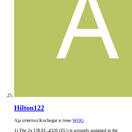
Hilton122
Aja ответил Kochegar в теме
WOG
1) The 2x URAL-4320 (ZU) is wrongly assigned to the