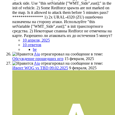
attack side. Use "this setVariable ["WMT_Side",east];" in the
init of vehicle. 2) Some Redforce spawns are not marked on
the map. Is it allowed to attack them before 5 minutes pass?
*************** 1) 2x URAL-4320 (ZU) ошибочно
назначены на сторону атаки. Используйте "this
setVariable ["WMT_Side",east];" в init транспортного
средства. 2) Некоторые спавны Redforce не отмечены на
карте. Разрешено ли атаковать их до истечения 5 минут?
10 апреля, 2025
10 ответов
be
Aja
отреагировал на сообщение в теме:
Обсуждение прошедших игр
15 февраля, 2025
Aja
отреагировал на сообщение в теме:
Ивент WOG vs TBD 09.02.2025
9 февраля, 2025