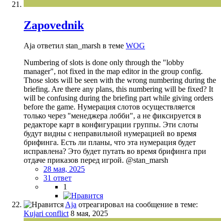
Zapovednik
Aja ответил stan_marsh в теме
WOG
Numbering of slots is done only through the "lobby
manager", not fixed in the map editor in the group config.
Those slots will be seen with the wrong numbering during the
briefing. Are there any plans, this numbering will be fixed? It
will be confusing during the briefing part while giving orders
before the game. Нумерация слотов осуществляется
только через "менеджера лобби", а не фиксируется в
редакторе карт в конфигурации группы. Эти слоты
будут видны с неправильной нумерацией во время
брифинга. Есть ли планы, что эта нумерация будет
исправлена? Это будет путать во время брифинга при
отдаче приказов перед игрой. @stan_marsh
28 мая, 2025
31 ответ
1
Aja
отреагировал на сообщение в теме:
Kujari conflict
8 мая, 2025