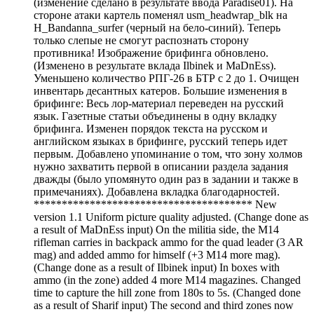
(изменение сделано в результате ввода Paradise01). На
стороне атаки картель поменял usm_headwrap_blk на
H_Bandanna_surfer (черный на бело-синий). Теперь
только слепые не смогут распознать сторону
противника! Изображение брифинга обновлено.
(Изменено в результате вклада Ilbinek и MaDnEss).
Уменьшено количество РПГ-26 в БТР с 2 до 1. Очищен
инвентарь десантных катеров. Большие изменения в
брифинге: Весь лор-материал переведен на русский
язык. Газетные статьи объединены в одну вкладку
брифинга. Изменен порядок текста на русском и
английском языках в брифинге, русский теперь идет
первым. Добавлено упоминание о том, что зону холмов
нужно захватить первой в описании раздела задания
дважды (было упомянуто один раз в задании и также в
примечаниях). Добавлена вкладка благодарностей.
*************************************** New
version 1.1 Uniform picture quality adjusted. (Change done as
a result of MaDnEss input) On the militia side, the M14
rifleman carries in backpack ammo for the quad leader (3 AR
mag) and added ammo for himself (+3 M14 more mag).
(Change done as a result of Ilbinek input) In boxes with
ammo (in the zone) added 4 more M14 magazines. Changed
time to capture the hill zone from 180s to 5s. (Changed done
as a result of Sharif input) The second and third zones now