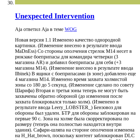
Unexpected Intervention
Aja ответил Aja в теме
WOG
Новая версия 1.1 Изменено качество однородной
картинки. (Изменение внесено в результате ввода
MaDnEss) Со стороны ополчения стрелок M14 несет в
рюкзаке боеприпасы для командира четверки (3
магазина AR) и добавил боеприпасы для себя (+3
магазина M14). (Изменение внесено в результате ввода
Ilbinek) В ящики с боеприпасами (в зоне) добавлено еще
4 магазина М14. Изменено время захвата холмистой
зоны со 180 до 5 секунд. (Изменение сделано по совету
Шарифа) Вторая и третья зоны теперь не могут быть
захвачены обратно обороной (до изменения после
захвата блокировался только холм). (Изменено в
результате ввода Leery_LOBSTER_) Бензовоз для
обороны был удален. БТР для обороны заблокирован на
первые 90 с. Зона на холме была скорректирована по
размеру (теперь она полностью находится внутри
здания). Сафари-шляпа на стороне ополчения изменена
на H_Hat_brown, поскольку контент заблокирован DLC