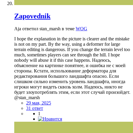
Zapovednik
Aja ответил stan_marsh в теме
WOG
I hope the explanation in the picture is clearer and the mistake
is not on my part. By the way, using a deformer for large
terrain editing is dangerous. If you change the terrain level too
much, sometimes players can see through the hill. I hope
nobody will abuse it if this case happens. Надеюсь,
объяснение на картинке понятнее, и ошибка не с моей
стороны. Кстати, использование деформатора для
редактирования большого ландшафта опасно. Если
слишком сильно изменить уровень ландшафта, иногда
игроки могут видеть сквозь холм. Надеюсь, никто не
будет злоупотреблять этим, если этот случай произойдет.
@stan_marsh
29 мая, 2025
31 ответ
1