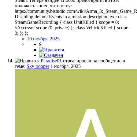
Steam. Теперь найден способ предотвратить это и
положить конец читерству:
https://community.bistudio.com/wiki/Arma_3:_Steam_Game_R
Disabling default Events in a mission description.ext: class
SteamGameRecording { class UnitKilled { scope = 0;
//Accessor scope (0: private) }; class VehicleKilled { scope =
0; }; };
10 ноября, 2025
9
Paradise01
отреагировал на сообщение в
теме:
Sky trooper
1 ноября, 2025