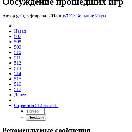
Обсуждение прошедших игр
Автор
grfn
,
3 февраля, 2018
в
WOG: Большие Игры
Назад
507
508
509
510
511
512
513
514
515
516
517
Далее
Страница 512 из 584
Рекомендуемые сообщения