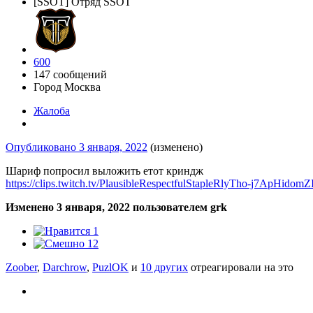
[SSOT] Отряд SSOT
600
147 сообщений
Город
Москва
Жалоба
Опубликовано
3 января, 2022
(изменено)
Шариф попросил выложить етот криндж
https://clips.twitch.tv/PlausibleRespectfulStapleRlyTho-j7ApHido
Изменено
3 января, 2022
пользователем grk
1
12
Zoober
,
Darchrow
,
PuzlOK
и
10 других
отреагировали на это