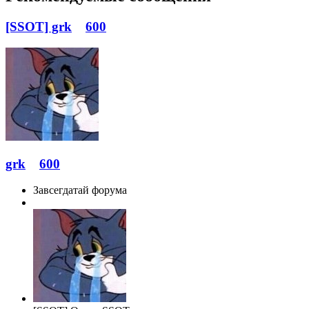
[SSOT] grk
600
grk
600
Завсегдатай форума