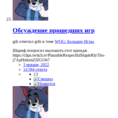
Обсуждение прошедших игр
grk ответил grfn в теме
WOG: Большие Игры
Шариф попросил выложить етот криндж
https://clips.twitch.tv/PlausibleRespectfulStapleRlyTho-
j7ApHidomZIZGOb7
3 января, 2022
14 584 ответа
13