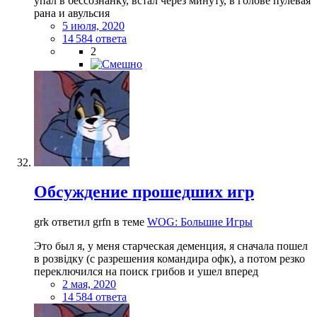
упал в бессознанку, встал через минуту, в голове пулевая
рана и авульсия
5 июля, 2020
14 584 ответа
2
Обсуждение прошедших игр
grk ответил grfn в теме
WOG: Большие Игры
Это был я, у меня старческая деменция, я сначала пошел
в розвiдку (с разрешения командира офк), а потом резко
переключился на поиск грибов и ушел вперед
2 мая, 2020
14 584 ответа