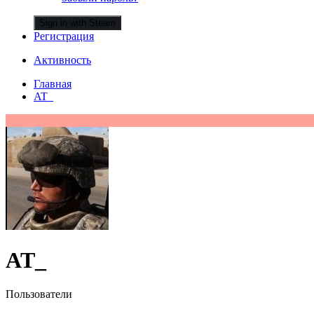
Sign in with Steam
Регистрация
Активность
Главная
AT_
AT_
Пользователи