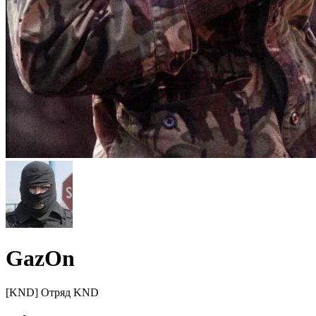
GazOn
[KND] Отряд KND