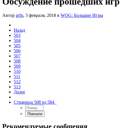
Обсуждение прошедших игр
Автор
grfn
,
3 февраля, 2018
в
WOG: Большие Игры
Назад
503
504
505
506
507
508
509
510
511
512
513
Далее
Страница 508 из 584
Рекомендуемые сообщения