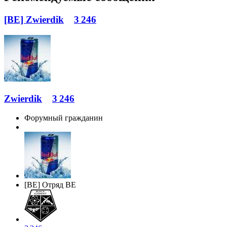
[BE] Zwierdik
3 246
Zwierdik
3 246
Форумный гражданин
[BE] Отряд BE