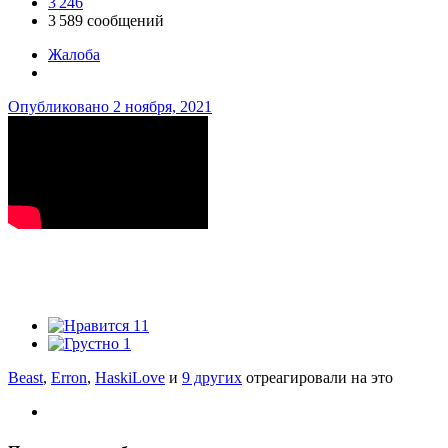
3 246
3 589 сообщений
Жалоба
Опубликовано
2 ноября, 2021
11
1
Beast
,
Erron
,
HaskiLove
и
9 других
отреагировали на это