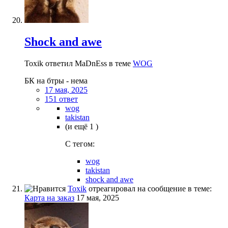
Shock and awe
Toxik ответил MaDnEss в теме
WOG
БК на бтры - нема
17 мая, 2025
151 ответ
wog
takistan
(и ещё 1 )
C тегом:
wog
takistan
shock and awe
Toxik
отреагировал на сообщение в теме:
Карта на заказ
17 мая, 2025