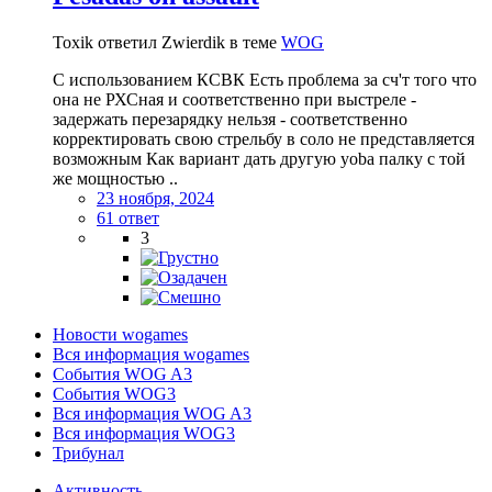
Toxik ответил Zwierdik в теме
WOG
С использованием КСВК Есть проблема за сч'т того что
она не РХСная и соответственно при выстреле -
задержать перезарядку нельзя - соответственно
корректировать свою стрельбу в соло не представляется
возможным Как вариант дать другую yoba палку с той
же мощностью ..
23 ноября, 2024
61 ответ
3
Новости wogames
Вся информация wogames
События WOG A3
События WOG3
Вся информация WOG A3
Вся информация WOG3
Трибунал
Активность