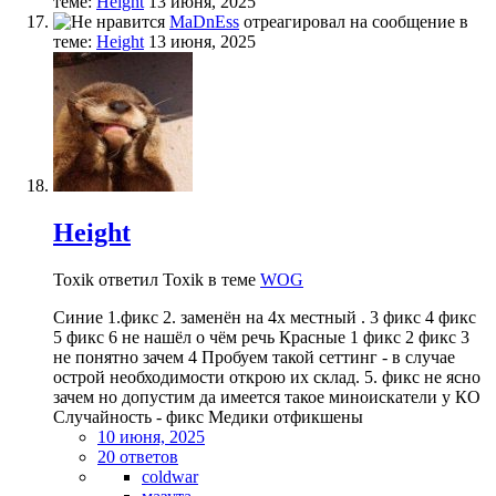
теме:
Height
13 июня, 2025
MaDnEss
отреагировал на сообщение в
теме:
Height
13 июня, 2025
Height
Toxik ответил Toxik в теме
WOG
Синие 1.фикс 2. заменён на 4х местный . 3 фикс 4 фикс
5 фикс 6 не нашёл о чём речь Красные 1 фикс 2 фикс 3
не понятно зачем 4 Пробуем такой сеттинг - в случае
острой необходимости открою их склад. 5. фикс не ясно
зачем но допустим да имеется такое миноискатели у КО
Случайность - фикс Медики отфикшены
10 июня, 2025
20 ответов
coldwar