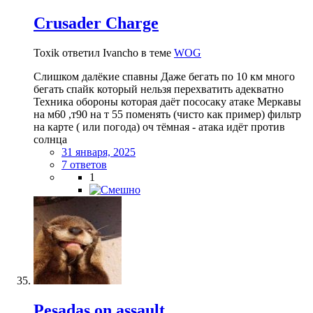
Crusader Charge
Toxik ответил Ivancho в теме
WOG
Слишком далёкие спавны Даже бегать по 10 км много
бегать спайк который нельзя перехватить адекватно
Техника обороны которая даёт пососаку атаке Меркавы
на м60 ,т90 на т 55 поменять (чисто как пример) фильтр
на карте ( или погода) оч тёмная - атака идёт против
солнца
31 января, 2025
7 ответов
1
Pesadas on assault