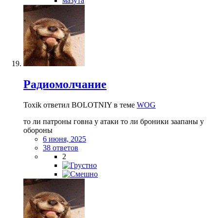
мазута
Радиомолчание
Toxik ответил BOLOTNIY в теме
WOG
то ли патроны говна у атаки то ли броники заапаны у
обороны
6 июня, 2025
38 ответов
2