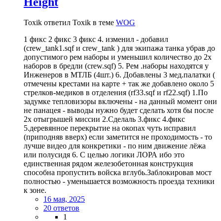
Height
Toxik ответил Toxik в теме
WOG
1 фикс 2 фикс 3 фикс 4. изменил - добавил
(crew_tank1.sqf и crew_tank ) для экипажа танка убрав до
допустимого рем наборы и уменьшил количество до 2х
наборов в бредли (crew.sqf) 5. Рем .наборы находятся у
Инженеров в МТЛБ (4шт.) 6. Добавлены 3 мед.палатки (
отмечены крестами на карте + так же добавлено около 5
стрелков-медиков в отделения (rf33.sqf и rf22.sqf) 1.По
задумке тепловизоры включены - на данный момент они
не панацея - выводы нужно будет сделать хотя бы после
2х отыгрышей миссии 2.Сделаль 3.фикс 4.фикс
5.деревянное перекрытие на окопах чуть исправил
(приподняв вверх) если заметится не проходимость - то
лучше видео для конкретики - по ним движение лёжа
или полусидя 6. С целью логики ЛОРА ибо это
единственная рядом железобетонная конструкция
способна пропустить войска вглубь.Заблокировав мост
полностью - уменьшается возможность проезда техники
к зоне.
16 мая, 2025
20 ответов
1