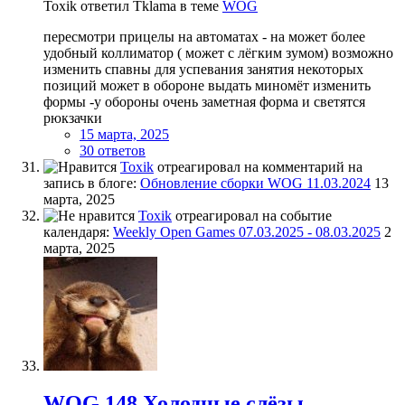
Toxik ответил Tklama в теме
WOG
пересмотри прицелы на автоматах - на может более
удобный коллиматор ( может с лёгким зумом) возможно
изменить спавны для успевания занятия некоторых
позиций может в обороне выдать миномёт изменить
формы -у обороны очень заметная форма и светятся
рюкзачки
15 марта, 2025
30 ответов
Toxik
отреагировал на комментарий на
запись в блоге:
Обновление сборки WOG 11.03.2024
13
марта, 2025
Toxik
отреагировал на событие
календаря:
Weekly Open Games 07.03.2025 - 08.03.2025
2
марта, 2025
WOG 148 Холодные слёзы