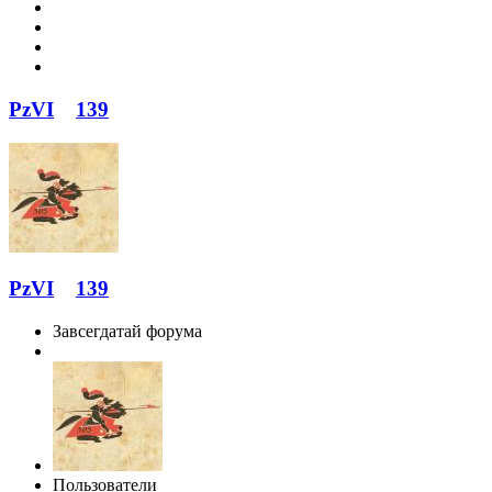
PzVI
139
PzVI
139
Завсегдатай форума
Пользователи