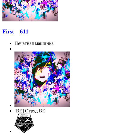
First
611
Печатная машинка
[BE] Отряд BE