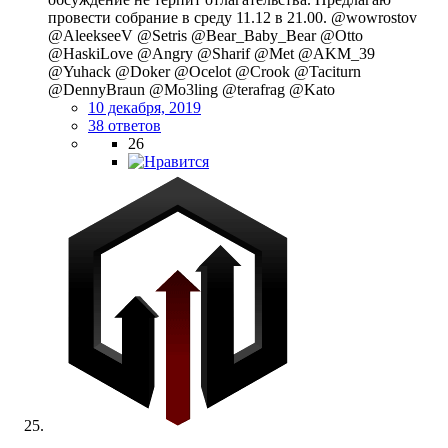
провести собрание в среду 11.12 в 21.00. @wowrostov
@AleekseeV @Setris @Bear_Baby_Bear @Otto
@HaskiLove @Angry @Sharif @Met @AKM_39
@Yuhack @Doker @Ocelot @Crook @Taciturn
@DennyBraun @Mo3ling @terafrag @Kato
10 декабря, 2019
38 ответов
26