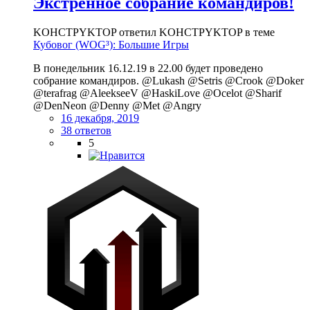
Экстренное собрание командиров!
KOHCTPYKTOP ответил KOHCTPYKTOP в теме
Кубовог (WOG³): Большие Игры
В понедельник 16.12.19 в 22.00 будет проведено
собрание командиров. @Lukash @Setris @Crook @Doker
@terafrag @AleekseeV @HaskiLove @Ocelot @Sharif
@DenNeon @Denny @Met @Angry
16 декабря, 2019
38 ответов
5