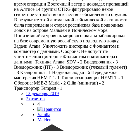
время операции Восточный ветер в докладах пропавшей
на Алтисе 14 группы CTRG фигурировало некое
секретное устройство в качестве сейсмического оружия.
В результате этой аномальной сейсмической активности
была повреждена и старая российская база подводных
лодок на острове Мальден в Ионическом море.
Понизившийся уровень мирового океана заблокировал
на базе современную российскую подводную лодку.
Задачи Атака: Уничтожить цистерны с Фолиантом и
компьютер с данными. Оборона: Не допустить
уничтожения цистерн с Фолиантом и компьютера с
данными. Техника Атака: SDV - 2 Внедорожник - 3
Внедорожник (ПТ) - 3 Внедорожник (тяжелый пулемет)
- 3 Квадроцикл - 1 Надувная лодка - 6 Передвижная
мастерская HEMTT - 1 Топливозаправщик HEMTT - 1
Оборона: MSE-3 Marid - 2 Qilin (миниган) - 2
Транспортер Tempest - 1
13 декабря, 2019
7 ответов
4
Vanilla
Malden