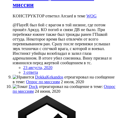
миссии
KOHCTPYKTOP ответил Arcued в теме
WOG
@FlayeR был бой с врагом в той низине, где потом
прошёл Аркуд. КО погиб и связи ДВ не было. При
перебежке южнее также был трижды ранен ГПшкой
оттуда. Некоторое время был отвлечён от всего
перевязыванием ран. Сразу после перевязки услышал
звук технички с спгчкой врага, с которой и воевал.
Инстинкт убийцы возобладал и залил глаза
адреналином. В итоге убил союзника. Вину признал и
извинился перед жертвой сообщением в тс.
23 августа, 2020
3 ответа
DokkaKekandos
отреагировал на сообщение
в теме:
Опрос по миссиям
2 июля, 2020
Dock
отреагировал на сообщение в теме:
Опрос
по миссиям
24 июня, 2020