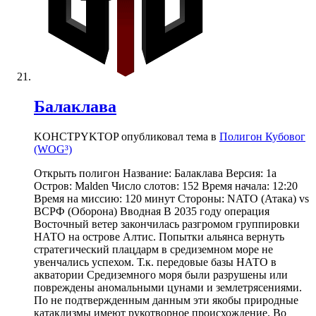
Балаклава
KOHCTPYKTOP опубликовал тема в
Полигон Кубовог
(WOG³)
Открыть полигон Название: Балаклава Версия: 1a
Остров: Malden Число слотов: 152 Время начала: 12:20
Время на миссию: 120 минут Стороны: NATO (Атака) vs
ВСРФ (Оборона) Вводная В 2035 году операция
Восточный ветер закончилась разгромом группировки
НАТО на острове Алтис. Попытки альянса вернуть
стратегический плацдарм в средиземном море не
увенчались успехом. Т.к. передовые базы НАТО в
акватории Средиземного моря были разрушены или
повреждены аномальными цунами и землетрясениями.
По не подтвержденным данным эти якобы природные
катаклизмы имеют рукотворное происхождение. Во