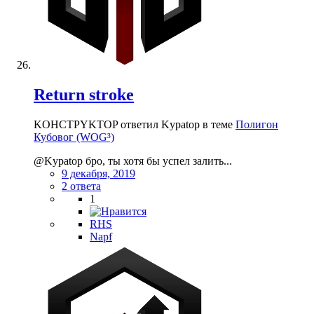
Return stroke
KOHCTPYKTOP ответил Kypatop в теме
Полигон
Кубовог (WOG³)
@Kypatop бро, ты хотя бы успел залить...
9 декабря, 2019
2 ответа
1
RHS
Napf