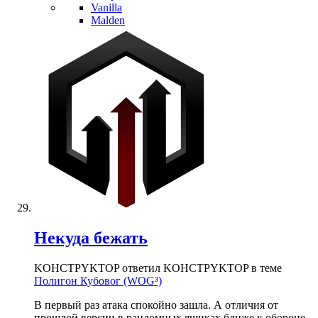
Vanilla
Malden
Некуда бежать
KOHCTPYKTOP ответил KOHCTPYKTOP в теме
Полигон Кубовог (WOG³)
В первый раз атака спокойно зашла. А отличия от
прошлой версии в рандомных ящиках ближе к обороне