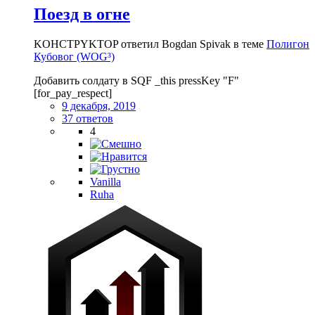
Поезд в огне
KOHCTPYKTOP ответил Bogdan Spivak в теме
Полигон
Кубовог (WOG³)
Добавить солдату в SQF _this pressKey "F"
[for_pay_respect]
9 декабря, 2019
37 ответов
4
Vanilla
Ruha