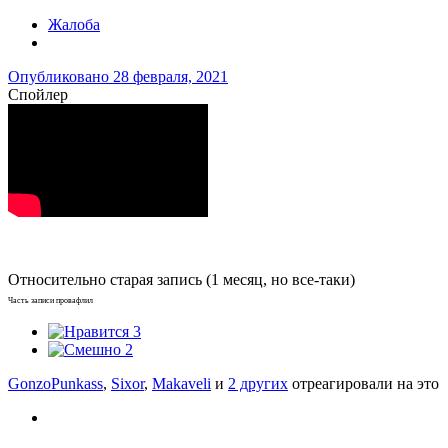
Жалоба
Опубликовано
28 февраля, 2021
Спойлер
Относительно старая запись (1 месяц, но все-таки)
Часть записи провафлил
3
2
GonzoPunkass
,
Sixor
,
Makaveli
и
2 других
отреагировали на это