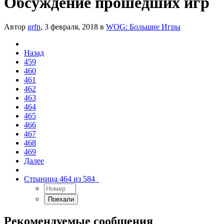
Обсуждение прошедших игр
Автор
grfn
,
3 февраля, 2018
в
WOG: Большие Игры
Назад
459
460
461
462
463
464
465
466
467
468
469
Далее
Страница 464 из 584
Рекомендуемые сообщения