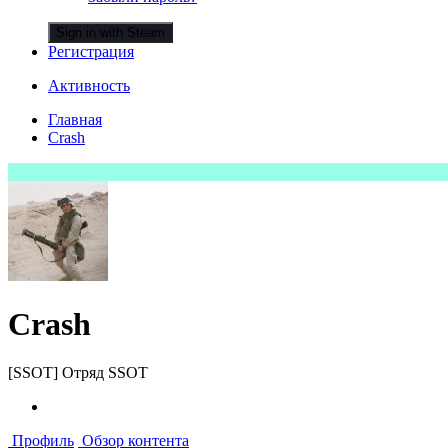
Sign in with Steam
Регистрация
Активность
Главная
Crash
Crash
[SSOT] Отряд SSOT
Профиль
Обзор контента