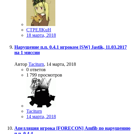
CTPEJIKuH
18 марта, 2018
Нарушение п.п. 0.4.1 игроком [SW] Jastik, 11.03.2017
на 1 миссии
Автор
Taciturn
,
14 марта, 2018
0
ответов
1 799
просмотров
Taciturn
14 марта, 2018
Апелляция игрока [FORECON] Amfib по нарушению
п.п. 0.4.4