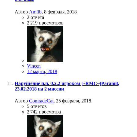
Автор
Amfib
,
8 февраля, 2018
2
ответа
2 219
просмотров
Vincen
12 марта, 2018
Нарушение п.п. 0.2.2 игроком [~RMC~]Paramit,
23.02.2018 на 2 миссии
Автор
ComradeCat
,
25 февраля, 2018
5
ответов
2 742
просмотра