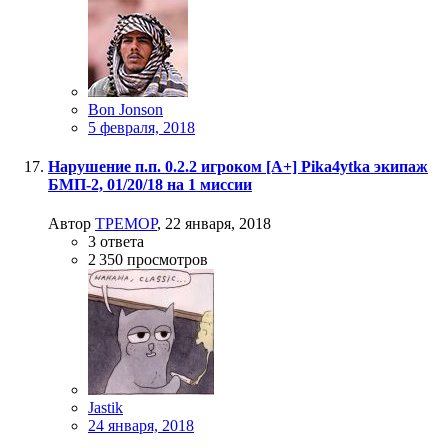
Bon Jonson
5 февраля, 2018
Нарушение п.п. 0.2.2 игроком [A+] Pika4ytka экипаж
БМП-2, 01/20/18 на 1 миссии
Автор
TPEMOP
,
22 января, 2018
3
ответа
2 350
просмотров
Jastik
24 января, 2018