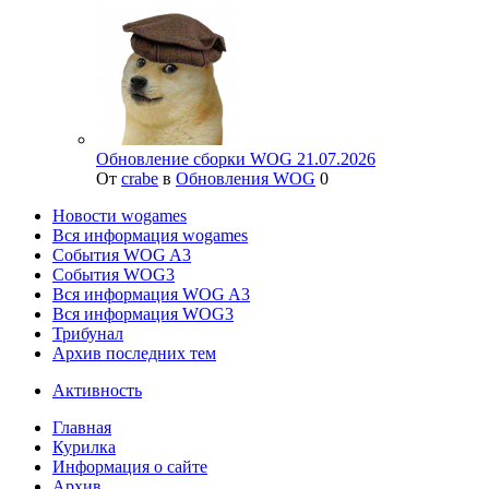
Обновление сборки WOG 21.07.2026
От
crabe
в
Обновления WOG
0
Новости wogames
Вся информация wogames
События WOG A3
События WOG3
Вся информация WOG A3
Вся информация WOG3
Трибунал
Архив последних тем
Активность
Главная
Курилка
Информация о сайте
Архив