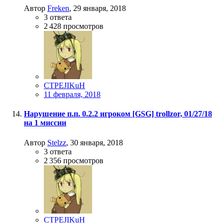
Автор
Freken
,
29 января, 2018
3
ответа
2 428
просмотров
CTPEJIKuH
11 февраля, 2018
Нарушение п.п. 0.2.2 игроком [GSG] trollzor, 01/27/18
на 1 миссии
Автор
Stelzz
,
30 января, 2018
3
ответа
2 356
просмотров
CTPEJIKuH