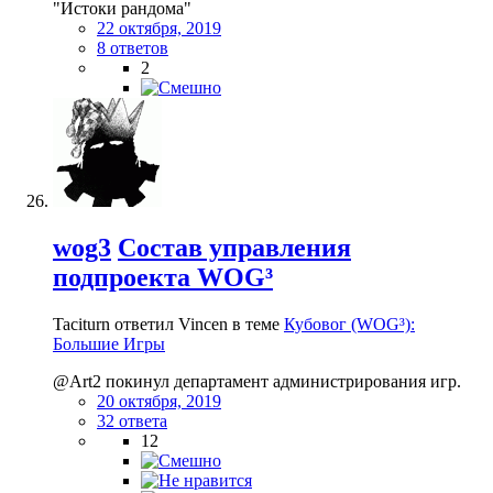
"Истоки рандома"
22 октября, 2019
8 ответов
2
wog3
Состав управления
подпроекта WOG³
Taciturn ответил Vincen в теме
Кубовог (WOG³):
Большие Игры
@Art2 покинул департамент администрирования игр.
20 октября, 2019
32 ответа
12