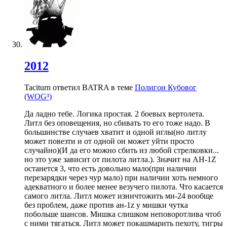
2012
Taciturn ответил BATRA в теме
Полигон Кубовог
(WOG³)
Да ладно тебе. Логика простая. 2 боевых вертолета.
Литл без оповещения, но сбивать то его тоже надо. В
большинстве случаев хватит и одной иглы(но литлу
может повезти и от одной он может уйти просто
случайно)(И да его можно сбить из любой стрелковки...
но это уже зависит от пилота литла.). Значит на AH-1Z
останется 3, что есть довольно мало(при наличии
перезарядки через чур мало) при наличии хоть немного
адекватного и более менее везучего пилота. Что касается
самого литла. Литл может изничтожить ми-24 вообще
без проблем, даже против ан-1z у мишки чутка
побольше шансов. Мишка слишком неповоротлива чтоб
с ними тягаться. Литл может покашмарить пехоту, тигры