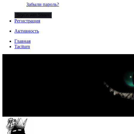
Забыли пароль?
Sign in with Steam
Регистрация
Активность
Главная
Taciturn