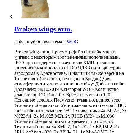
Broken wings arm.
crabe опубликовал тема в
WOG
Broken wings arm. Просмотр файла Римейк миски
@friend c некоторыми изменениями/дополнениями.
ЧСО при поддержке разведчиков КМП предстоит
уничтожить компоненты ПВО ЧДКЗ на территории
аэродрома в Красноставе. В наличии также версия на
151 человек (без танка, без одного Бредли) Для
атмосферности чтиво и кино по сабжу: Добавил crabe
Добавлено 28.10.2019 Категория WOG Количество
участников 171 Год 2013 Время на миссию 120
Погодные условия Пасмурно, туманно, раннее утро
Условие победы атаки Уничтожены все объекты ПВО,
число оборонцев менее 5% Техника атаки 4x M2A2, 3x
M923A1, 2x M1025(M2), 2x RHIB (M2), 1xM1030
Условие победы защиты по времени, по потерям
Техника обороны 3x БМП2, 1х Т-55, 1х БРДМ-2, 2х
2Б14, 4хУрал 4320, 2х ЗИЛ-131, 1х Ми-8АМТ, 2х