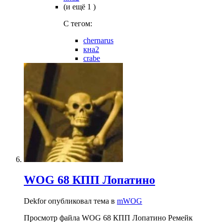
(и ещё 1 )
C тегом:
chernarus
кна2
crabe
WOG 68 КПП Лопатино
Dekfor опубликовал тема в
mWOG
Просмотр файла WOG 68 КПП Лопатино Ремейк