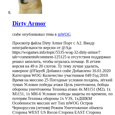
Dirty Armor
crabe опубликовал тема в
mWOG
Просмотр файла Dirty Armor Порт с А2. Ввиду
неиграбельности версии от @Aja
https://wogames.info/topic/5535-wog-32-dirty-armor/?
tab=comments#comment-125125 и отсутствия поддержки
решил запилить, чтобы игралась почаще. В аттаче
версия на 49 и 20 слотов. Ту тему лучше удалить,
наверное @FlayeR Добавил crabe Добавлено 16.01.2020
Категория WOG Количество участников 049 Год 2010
Время на миссию 25 Погодные условия полдень, лёгкий
туман Условие победы атаки Цель уничтожена, бойцы
обороны уничтожены Техника атаки 4x M1151 (M2), 1x
M1151, 1x MH-6 Условие победы защиты по времени, по
потерям Техника обороны 1x V3S, 1xДШКМ
Особенности миссии нет Тип mWOG Остров
Черноруссия (летняя) Режим Уничтожение объекта
Сторона WEST US Recon Сторона EAST Сторона