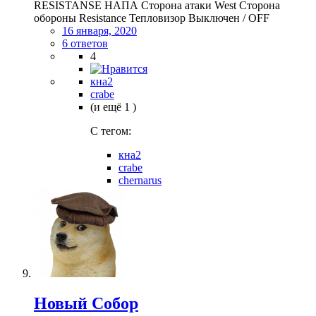
RESISTANSE НАПА Сторона атаки West Сторона
обороны Resistance Тепловизор Выключен / OFF
16 января, 2020
6 ответов
4
кна2
crabe
(и ещё 1 )
C тегом:
кна2
crabe
chernarus
Новый Собор