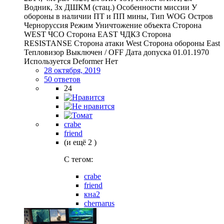
Водник, 3х ДШКМ (стац.) Особенности миссии У
обороны в наличии ПТ и ПП мины, Тип WOG Остров
Черноруссия Режим Уничтожение объекта Сторона
WEST ЧСО Сторона EAST ЧДКЗ Сторона
RESISTANSE Сторона атаки West Сторона обороны East
Тепловизор Выключен / OFF Дата допуска 01.01.1970
Используется Deformer Нет
28 октября, 2019
50 ответов
24
crabe
friend
(и ещё 2 )
C тегом:
crabe
friend
кна2
chernarus