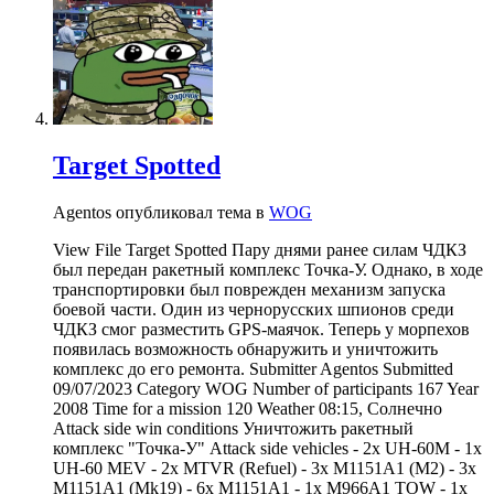
Target Spotted
Agentos опубликовал тема в
WOG
View File Target Spotted Пару днями ранее силам ЧДКЗ
был передан ракетный комплекс Точка-У. Однако, в ходе
транспортировки был поврежден механизм запуска
боевой части. Один из чернорусских шпионов среди
ЧДКЗ смог разместить GPS-маячок. Теперь у морпехов
появилась возможность обнаружить и уничтожить
комплекс до его ремонта. Submitter Agentos Submitted
09/07/2023 Category WOG Number of participants 167 Year
2008 Time for a mission 120 Weather 08:15, Солнечно
Attack side win conditions Уничтожить ракетный
комплекс "Точка-У" Attack side vehicles - 2x UH-60M - 1x
UH-60 MEV - 2x MTVR (Refuel) - 3x M1151A1 (M2) - 3x
M1151A1 (Mk19) - 6x M1151A1 - 1x M966A1 TOW - 1x