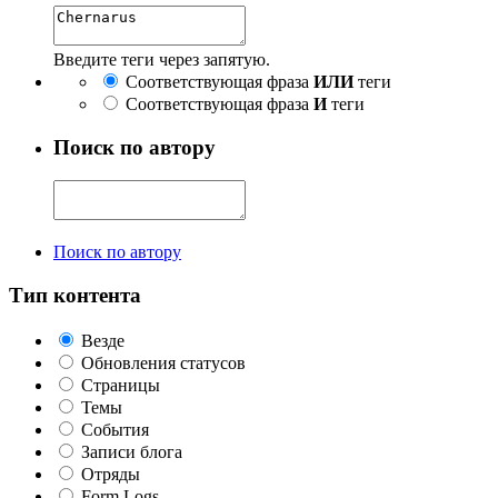
Введите теги через запятую.
Соответствующая фраза
ИЛИ
теги
Соответствующая фраза
И
теги
Поиск по автору
Поиск по автору
Тип контента
Везде
Обновления статусов
Страницы
Темы
События
Записи блога
Отряды
Form Logs