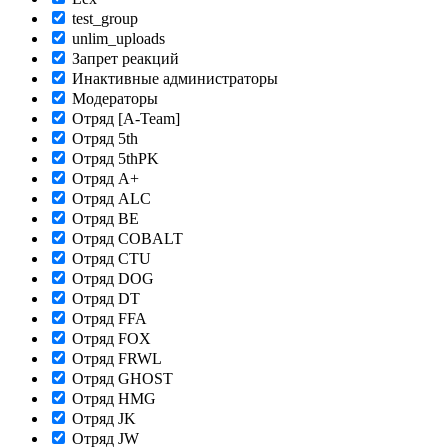
test_group
unlim_uploads
Запрет реакций
Инактивные администраторы
Модераторы
Отряд [A-Team]
Отряд 5th
Отряд 5thPK
Отряд A+
Отряд ALC
Отряд BE
Отряд COBALT
Отряд CTU
Отряд DOG
Отряд DT
Отряд FFA
Отряд FOX
Отряд FRWL
Отряд GHOST
Отряд HMG
Отряд JK
Отряд JW