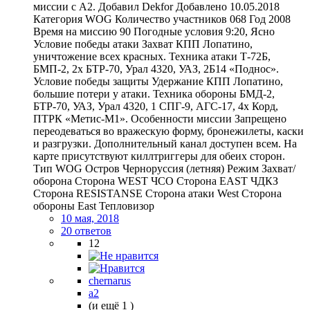
миссии с А2. Добавил Dekfor Добавлено 10.05.2018
Категория WOG Количество участников 068 Год 2008
Время на миссию 90 Погодные условия 9:20, Ясно
Условие победы атаки Захват КПП Лопатино,
уничтожение всех красных. Техника атаки Т-72Б,
БМП-2, 2х БТР-70, Урал 4320, УАЗ, 2Б14 «Поднос».
Условие победы защиты Удержание КПП Лопатино,
большие потери у атаки. Техника обороны БМД-2,
БТР-70, УАЗ, Урал 4320, 1 СПГ-9, АГС-17, 4х Корд,
ПТРК «Метис-М1». Особенности миссии Запрещено
переодеваться во вражескую форму, бронежилеты, каски
и разгрузки. Дополнительный канал доступен всем. На
карте присутствуют киллтриггеры для обеих сторон.
Тип WOG Остров Черноруссия (летняя) Режим Захват/
оборона Сторона WEST ЧСО Сторона EAST ЧДКЗ
Сторона RESISTANSE Сторона атаки West Сторона
обороны East Тепловизор
10 мая, 2018
20 ответов
12
chernarus
a2
(и ещё 1 )