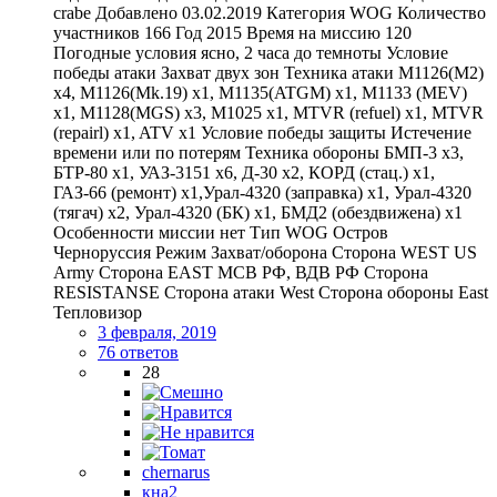
crabe Добавлено 03.02.2019 Категория WOG Количество
участников 166 Год 2015 Время на миссию 120
Погодные условия ясно, 2 часа до темноты Условие
победы атаки Захват двух зон Техника атаки M1126(M2)
x4, M1126(Mk.19) x1, M1135(ATGM) x1, M1133 (MEV)
x1, M1128(MGS) x3, M1025 x1, MTVR (refuel) x1, MTVR
(repairl) x1, ATV x1 Условие победы защиты Истечение
времени или по потерям Техника обороны БМП-3 x3,
БТР-80 x1, УАЗ-3151 x6, Д-30 x2, КОРД (стац.) x1,
ГАЗ-66 (ремонт) x1,Урал-4320 (заправка) x1, Урал-4320
(тягач) x2, Урал-4320 (БК) x1, БМД2 (обездвижена) x1
Особенности миссии нет Тип WOG Остров
Черноруссия Режим Захват/оборона Сторона WEST US
Army Сторона EAST МСВ РФ, ВДВ РФ Сторона
RESISTANSE Сторона атаки West Сторона обороны East
Тепловизор
3 февраля, 2019
76 ответов
28
chernarus
кна2