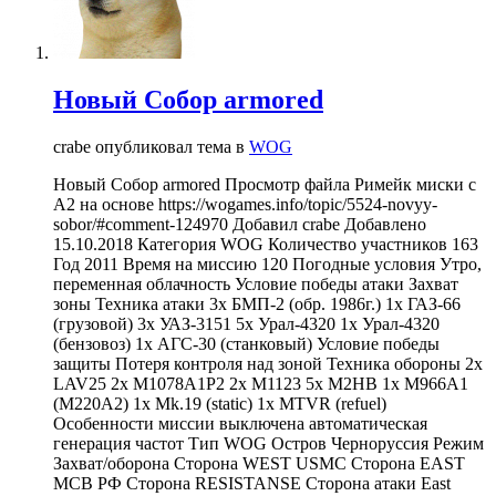
Новый Собор armored
crabe опубликовал тема в
WOG
Новый Собор armored Просмотр файла Римейк миски с
А2 на основе https://wogames.info/topic/5524-novyy-
sobor/#comment-124970 Добавил crabe Добавлено
15.10.2018 Категория WOG Количество участников 163
Год 2011 Время на миссию 120 Погодные условия Утро,
переменная облачность Условие победы атаки Захват
зоны Техника атаки 3x БМП-2 (обр. 1986г.) 1x ГАЗ-66
(грузовой) 3х УАЗ-3151 5х Урал-4320 1х Урал-4320
(бензовоз) 1х АГС-30 (станковый) Условие победы
защиты Потеря контроля над зоной Техника обороны 2x
LAV25 2x M1078A1P2 2x M1123 5x M2HB 1x M966A1
(M220A2) 1x Mk.19 (static) 1x MTVR (refuel)
Особенности миссии выключена автоматическая
генерация частот Тип WOG Остров Черноруссия Режим
Захват/оборона Сторона WEST USMC Сторона EAST
МСВ РФ Сторона RESISTANSE Сторона атаки East