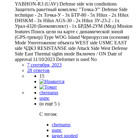
YABHON-R3 (UAV) Defense side win condiotions
Защитить ракетный комплекс "Точка-У" Defense Side
technique - 2x Точка-У - 3x БТР-80 - 5x Hilux - 2x Hilux
DHSKM - 3x Hilux AGS-30 - 2x Hilux ЗУ-23-2 - 1x
Урал-4320 (Боекомплект) - 1x БРДМ-2УМ (Мед) Mission
features Поиск цели на карте с динамической зоной
(GPS-трекер) Type WOG Island Черноруссия (осенняя)
Mode Уничтожение объекта WEST side USMC EAST
side ЧДКЗ RESISTANSE side Attack Side West Defense
Side East Thermal sights mode Включен / ON Date of
approval 11/10/2023 Deformer is used No
7 сентября, 2023
28 ответов
15
chernarus
usmc
(и ещё 5 )
C тегом:
chernarus
usmc
target spotted