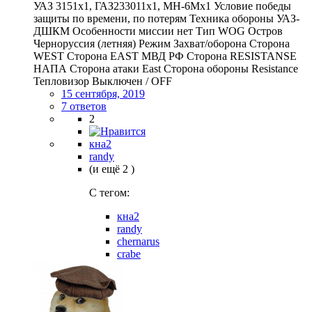
УАЗ 3151x1, ГАЗ233011x1, MH-6Mx1 Условие победы
защиты по времени, по потерям Техника обороны УАЗ-
ДШКМ Особенности миссии нет Тип WOG Остров
Черноруссия (летняя) Режим Захват/оборона Сторона
WEST Сторона EAST МВД РФ Сторона RESISTANSE
НАПА Сторона атаки East Сторона обороны Resistance
Тепловизор Выключен / OFF
15 сентября, 2019
7 ответов
2
кна2
randy
(и ещё 2 )
C тегом:
кна2
randy
chernarus
crabe