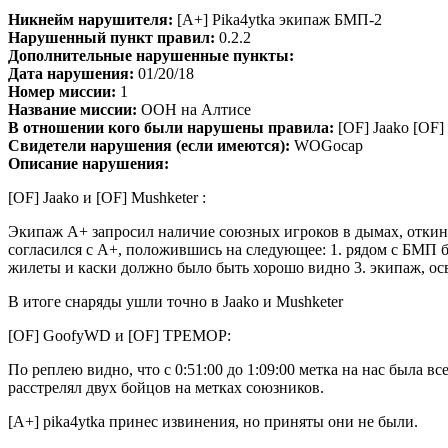
Никнейм нарушителя:
[A+] Pika4ytka экипаж БМП-2
Нарушенный пункт правил:
0.2.2
Дополнительные нарушенные пункты:
Дата нарушения:
01/20/18
Номер миссии:
1
Название миссии:
ООН на Алтисе
В отношении кого были нарушены правила:
[OF] Jaako [OF
Свидетели нарушения (если имеются):
WOGocap
Описание нарушения:
[OF] Jaako и [OF] Mushketer :
Экипаж A+ запросил наличие союзных игроков в дымах, откину
согласился с А+, положившись на следующее: 1. рядом с БМП б
жилеты и каски должно было быть хорошо видно 3. экипаж, осв
В итоге снаряды ушли точно в Jaako и Mushketer
[OF] GoofyWD и [OF] TPEMOP:
По реплею видно, что с 0:51:00 до 1:09:00 метка на нас была в
расстрелял двух бойцов на метках союзников.
[A+] pika4ytka принес извинения, но приняты они не были.