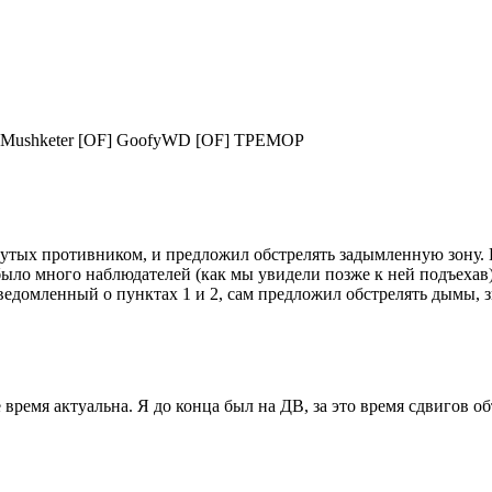
] Mushketer [OF] GoofyWD [OF] TPEMOP
тых противником, и предложил обстрелять задымленную зону. П
ыло много наблюдателей (как мы увидели позже к ней подъехав)
едомленный о пунктах 1 и 2, сам предложил обстрелять дымы, зн
се время актуальна. Я до конца был на ДВ, за это время сдвигов 