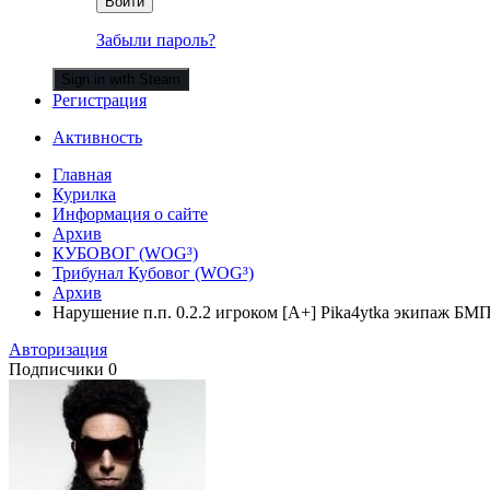
Войти
Забыли пароль?
Sign in with Steam
Регистрация
Активность
Главная
Курилка
Информация о сайте
Архив
КУБОВОГ (WOG³)
Трибунал Кубовог (WOG³)
Архив
Нарушение п.п. 0.2.2 игроком [A+] Pika4ytka экипаж БМП-
Авторизация
Подписчики
0