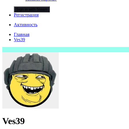
Sign in with Steam
Регистрация
Активность
Главная
Ves39
Ves39