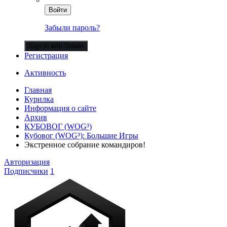
Войти
Забыли пароль?
Sign in with Steam
Регистрация
Активность
Главная
Курилка
Информация о сайте
Архив
КУБОВОГ (WOG³)
Кубовог (WOG³): Большие Игры
Экстренное собрание командиров!
Авторизация
Подписчики
1