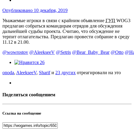
Опубликовано
10 декабря, 2019
Уважаемые игроки в связи с крайним объявление
ГУП
WOG3
предлагаю собраться командирам отрядов для обсуждения
дальнейшей судьбы проекта. Считаю, что обсуждение не
терпит отлагательства. Предлагаю провести собрание в среду
11.12 в 21.00.
@wowrostov
@AleekseeV
@Setris
@Bear_Baby_Bear
@Otto
@Ha
26
onoda
,
AleekseeV
,
Sharif
и
23 других
отреагировали на это
Поделиться сообщением
Ссылка на сообщение