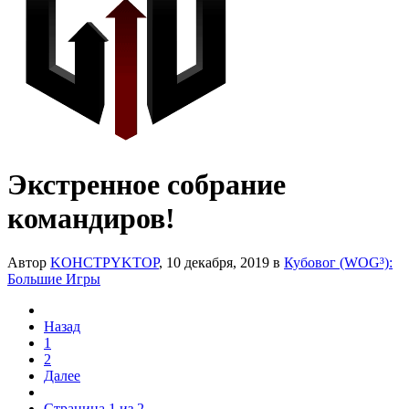
Экстренное собрание
командиров!
Автор
KOHCTPYKTOP
,
10 декабря, 2019
в
Кубовог (WOG³):
Большие Игры
Назад
1
2
Далее
Страница 1 из 2