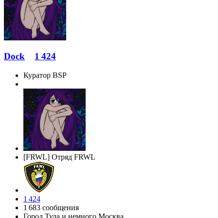
Dock
1 424
Куратор BSP
[FRWL] Отряд FRWL
1 424
1 683 сообщения
Город
Тула и немного Москва