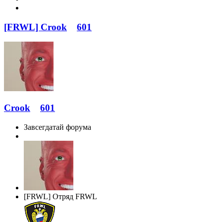
[FRWL] Crook
601
Crook
601
Завсегдатай форума
[FRWL] Отряд FRWL