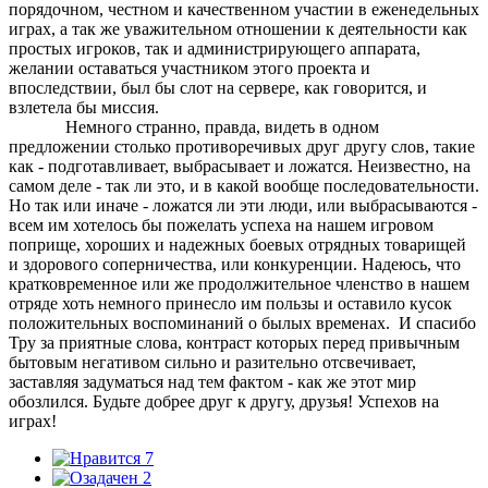
порядочном, честном и качественном участии в еженедельных
играх, а так же уважительном отношении к деятельности как
простых игроков, так и администрирующего аппарата,
желании оставаться участником этого проекта и
впоследствии, был бы слот на сервере, как говорится, и
взлетела бы миссия.
Немного странно, правда, видеть в одном
предложении столько противоречивых друг другу слов, такие
как - подготавливает, выбрасывает и ложатся. Неизвестно, на
самом деле - так ли это, и в какой вообще последовательности.
Но так или иначе - ложатся ли эти люди, или выбрасываются -
всем им хотелось бы пожелать успеха на нашем игровом
поприще, хороших и надежных боевых отрядных товарищей
и здорового соперничества, или конкуренции. Надеюсь, что
кратковременное или же продолжительное членство в нашем
отряде хоть немного принесло им пользы и оставило кусок
положительных воспоминаний о былых временах. И спасибо
Тру за приятные слова, контраст которых перед привычным
бытовым негативом сильно и разительно отсвечивает,
заставляя задуматься над тем фактом - как же этот мир
обозлился. Будьте добрее друг к другу, друзья! Успехов на
играх!
7
2