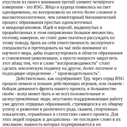
упустили из своего внимания третий элемент четвёртого
измерения - это RSG. Яйцо и курица появились на свет
одновременно, но воспроизвело их нечто более сложное и
высокотехнологичное, чем элементарный биохимический
процесс образования простых одноклеточных
и микроорганизмов. Идей и версий, выдвинутых и
проработанных в этом направлении большое множество,
поэтому, наверное, не стоит даже пытаться рассуждать по
этому поводу, брать на себя ответственность экспертного
специалиста и претендовать на чьё либо внимание из
научного мира, дабы подискутировать в области образования
и становления цивилизации, а просто напросто закруглить
этот абзац тем, что в слове "воспроизводимости" стоит
сделать лексическую подмену на другое, более логичное и
подходящее определение - " производительность".
Действительно, как подчёркивает Тру, через отряд RSG
прошло немало и поныне действующих игроков, или скажем -
бойцов диванного фронта нашего проекта, в большинстве
своём - все(а может быть и не все) положительные и
целеустремлённые люди, неустанно поддерживающие работу
уже других отрядных образований, стремящихся к их общему
успеху и развитию в различного рода, скажем, спортивных
показателях, отражённых в статистике самого проекта. Для
этих людей порядок и дисциплина - не последнее слово в их
лексиконе, важность которых подчеркивается в их