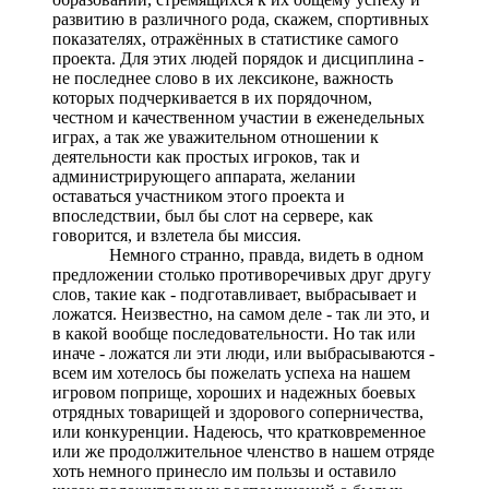
развитию в различного рода, скажем, спортивных
показателях, отражённых в статистике самого
проекта. Для этих людей порядок и дисциплина -
не последнее слово в их лексиконе, важность
которых подчеркивается в их порядочном,
честном и качественном участии в еженедельных
играх, а так же уважительном отношении к
деятельности как простых игроков, так и
администрирующего аппарата, желании
оставаться участником этого проекта и
впоследствии, был бы слот на сервере, как
говорится, и взлетела бы миссия.
Немного странно, правда, видеть в одном
предложении столько противоречивых друг другу
слов, такие как - подготавливает, выбрасывает и
ложатся. Неизвестно, на самом деле - так ли это, и
в какой вообще последовательности. Но так или
иначе - ложатся ли эти люди, или выбрасываются -
всем им хотелось бы пожелать успеха на нашем
игровом поприще, хороших и надежных боевых
отрядных товарищей и здорового соперничества,
или конкуренции. Надеюсь, что кратковременное
или же продолжительное членство в нашем отряде
хоть немного принесло им пользы и оставило