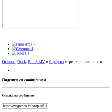
7
4
1
Octopus
,
Dock
,
Ram3esIV
и
9 других
отреагировали на это
Поделиться сообщением
Ссылка на сообщение