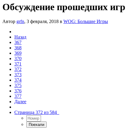
Обсуждение прошедших игр
Автор
grfn
,
3 февраля, 2018
в
WOG: Большие Игры
Назад
367
368
369
370
371
372
373
374
375
376
377
Далее
Страница 372 из 584