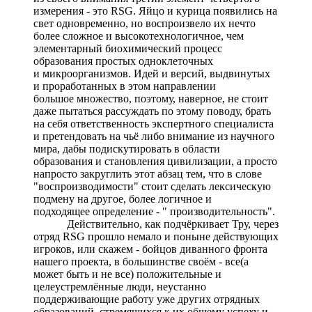
измерения - это RSG. Яйцо и курица появились на
свет одновременно, но воспроизвело их нечто
более сложное и высокотехнологичное, чем
элементарный биохимический процесс
образования простых одноклеточных
и микроорганизмов. Идей и версий, выдвинутых
и проработанных в этом направлении
большое множество, поэтому, наверное, не стоит
даже пытаться рассуждать по этому поводу, брать
на себя ответственность экспертного специалиста
и претендовать на чьё либо внимание из научного
мира, дабы подискутировать в области
образования и становления цивилизации, а просто
напросто закруглить этот абзац тем, что в слове
"воспроизводимости" стоит сделать лексическую
подмену на другое, более логичное и
подходящее определение - " производительность".
Действительно, как подчёркивает Тру, через
отряд RSG прошло немало и поныне действующих
игроков, или скажем - бойцов диванного фронта
нашего проекта, в большинстве своём - все(а
может быть и не все) положительные и
целеустремлённые люди, неустанно
поддерживающие работу уже других отрядных
образований, стремящихся к их общему успеху и