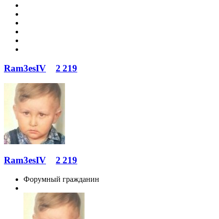
Ram3esIV
2 219
Ram3esIV
2 219
Форумный гражданин