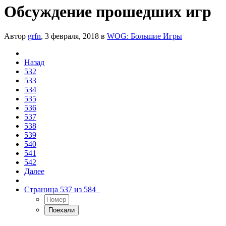
Обсуждение прошедших игр
Автор
grfn
,
3 февраля, 2018
в
WOG: Большие Игры
Назад
532
533
534
535
536
537
538
539
540
541
542
Далее
Страница 537 из 584