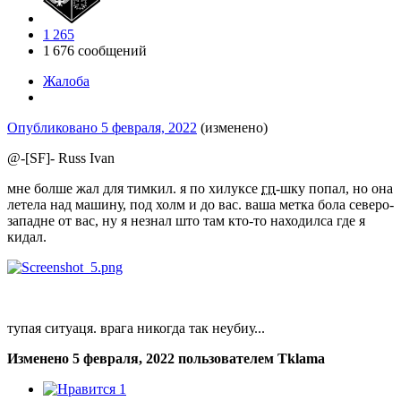
1 265
1 676 сообщений
Жалоба
Опубликовано
5 февраля, 2022
(изменено)
@-[SF]- Russ Ivan
мне болше жал для тимкил. я по хилуксе
гп
-шку попал, но она
летела над машину, под холм и до вас. ваша метка бола северо-
западне от вас, ну я незнал што там кто-то находилса где я
кидал.
тупая ситуаця. врага никогда так неубиу...
Изменено
5 февраля, 2022
пользователем Tklama
1