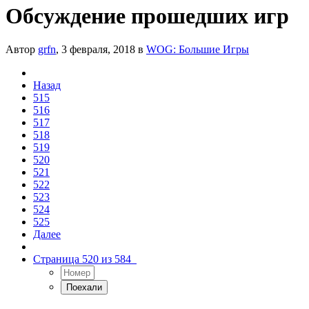
Обсуждение прошедших игр
Автор
grfn
,
3 февраля, 2018
в
WOG: Большие Игры
Назад
515
516
517
518
519
520
521
522
523
524
525
Далее
Страница 520 из 584