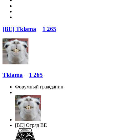
[BE] Tklama
1 265
Tklama
1 265
Форумный гражданин
[BE] Отряд BE