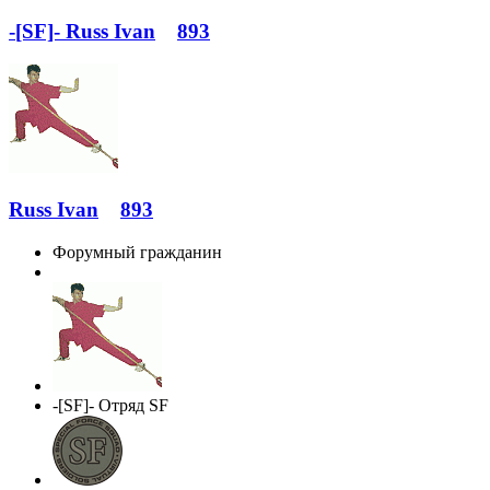
-[SF]- Russ Ivan
893
Russ Ivan
893
Форумный гражданин
-[SF]- Отряд SF