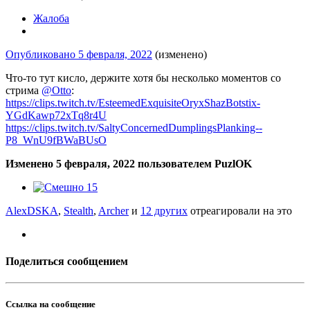
Жалоба
Опубликовано
5 февраля, 2022
(изменено)
Что-то тут кисло, держите хотя бы несколько моментов со
стрима
@Otto
:
https://clips.twitch.tv/EsteemedExquisiteOryxShazBotstix-
YGdKawp72xTq8r4U
https://clips.twitch.tv/SaltyConcernedDumplingsPlanking--
P8_WnU9fBWaBUsO
Изменено
5 февраля, 2022
пользователем PuzlOK
15
AlexDSKA
,
Stealth
,
Archer
и
12 других
отреагировали на это
Поделиться сообщением
Ссылка на сообщение