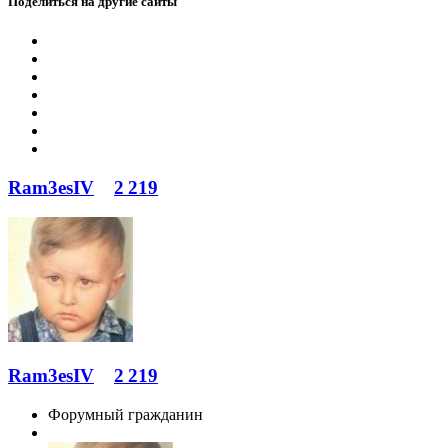
Поделиться на другие сайты
Ram3esIV
2 219
Ram3esIV
2 219
Форумный гражданин