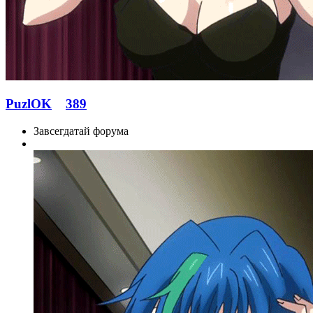
PuzlOK
389
Завсегдатай форума