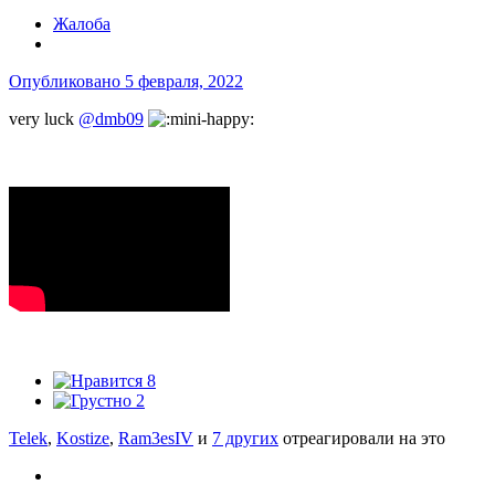
Жалоба
Опубликовано
5 февраля, 2022
very luck
@dmb09
8
2
Telek
,
Kostize
,
Ram3esIV
и
7 других
отреагировали на это