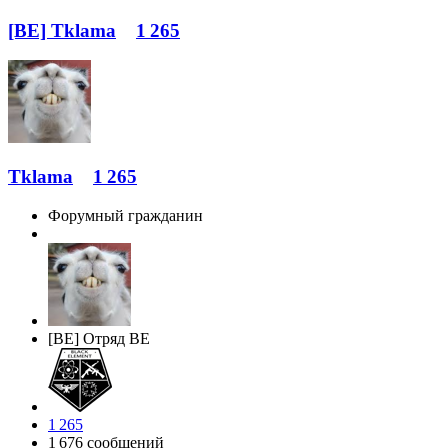
[BE] Tklama
1 265
Tklama
1 265
Форумный гражданин
[BE] Отряд BE
1 265
1 676 сообщений