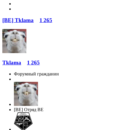
[BE] Tklama
1 265
Tklama
1 265
Форумный гражданин
[BE] Отряд BE