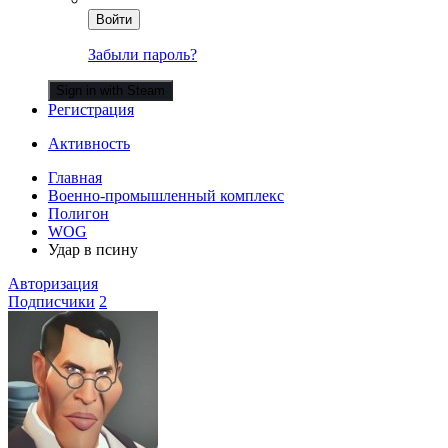
Войти
Забыли пароль?
Sign in with Steam
Регистрация
Активность
Главная
Военно-промышленный комплекс
Полигон
WOG
Удар в псину
Авторизация
Подписчики
2