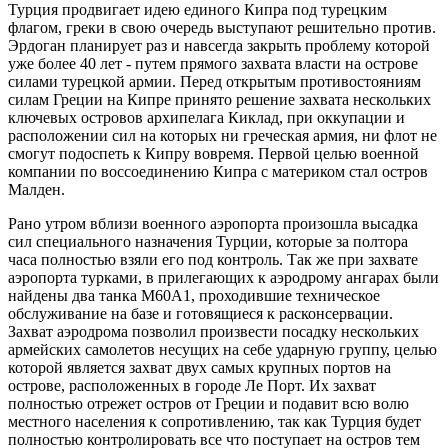
Турция продвигает идею единого Кипра под турецким
флагом, греки в свою очередь выступают решительно против.
Эрдоган планирует раз и навсегда закрыть проблему которой
уже более 40 лет - путем прямого захвата власти на острове
силами турецкой армии. Перед открытым противостояниям
силам Греции на Кипре принято решение захвата нескольких
ключевых островов архипелага Киклад, при оккупации и
расположении сил на которых ни греческая армия, ни флот не
смогут подоспеть к Кипру вовремя. Первой целью военной
компании по воссоединению Кипра с материком стал остров
Малден.
Рано утром вблизи военного аэропорта произошла высадка
сил специального назначения Турции, которые за полтора
часа полностью взяли его под контроль. Так же при захвате
аэропорта турками, в прилегающих к аэродрому ангарах были
найдены два танка М60А1, проходившие техническое
обслуживание на базе и готовящиеся к расконсервации.
Захват аэродрома позволил произвести посадку нескольких
армейских самолетов несущих на себе ударную группу, целью
которой является захват двух самых крупных портов на
острове, расположенных в городе Ле Порт. Их захват
полностью отрежет остров от Греции и подавит всю волю
местного населения к сопротивлению, так как Турция будет
полностью контролировать все что поступает на остров тем