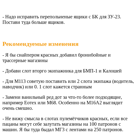
- Надо исправить перепольненые ящики с БК для ЗУ-23.
Постави туда больше ящиков.
Рекомендуемые изменения
- Я бы снайпером красных добавил бронибойные и
трассерные магазины
- Добави слот вторго экипажника для БМП-1 и Калошей
- Для М113 советую поставить или 2 слота экипажа (водитель,
наводчик) или 0. 1 слот кажется странным
- Замени ванильный ред дот за что-то более подходящие,
например Еотех или М68. Особенно на М16А2 выглядит
очень смешно.
- Не вижу смысла в слотах пулемётчиков красных, если все
пацаны могут себе залутать магазины на 100 патронов с
машин. Я бы туда быдал МГ3 с лентами на 250 патронов.