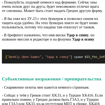
- Пожалуйста, подумай немного над формами. Сейчас оны
очень похож друг на друга, будет невозможно отличат врага
от союзника. Может быть стоит выдать Греции другую форму.
- Я бы снял все ЗУ-23 с этих бункеров и позволил синим их
тащить куда удобно. На этих бункерах никто не будет ними
пользоваться, потому что пацаны там откиснут от танков.
- В брифинге назначено, что имя миски
Удар в спину
, но
название миссии в редакторе и на фохумах
Удар в псину
Субъективные возражения / препирательства
- Снаряжение пехоты мне кажется немного странным.
- Сейцас у тебя у Греков стоит ХK33, и у Турции ХK416. Если
правильно помню, у Греции должна быть Г3А3, и у Турции
или Г3А3 или ХК33, из-за отстутсвия МПТ в сборке. ХК416