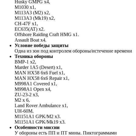
Husky GMPG x4,
M1030 x1,
M113A3 (M2) x2,
M113A3 (Mk19) x2,
CH-47F x1,
EC635(AT) x2.
Offshore Raiding Craft HMG x1.
Assault Boat x4.
Условие победы защиты
Одна из зон под контролем обороны/истечение времени
Техника обороны
BMP-1 x2,
Marder 1A5 (Desert) x1,
MAN HX58 6x6 Fuel x1,
MAN HX58 6x6 Repair x1,
M998A1 Covered x1,
M998A1 Open x4,
ZU-23-2 x3,
M2 x 6,
Land Rover Ambulance x1,
UH-60M.
M1151A1 GPK/M2 x3.
M1151A1 GPK/Mk19 x3.
Особенности миссии
У обороны есть ПП и ПТ мины. Пиктограммами