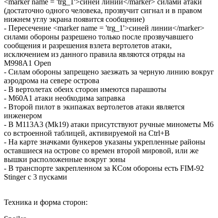
<marker name = 'trg_1'>синей линии</marker> силами атаки
(достаточно одного человека, прозвучит сигнал и в правом
нижнем углу экрана появится сообщение)
- Пересечение <marker name = 'trg_1'>синей линии</marker>
силами обороны разрешено только после прозвучавшего
сообщения и разрешения взлета вертолетов атаки,
исключением из данного правила являются отряды на
M998A1 Open
- Силам обороны запрещено заезжать за черную линию вокруг
аэродрома на севере острова
- В вертолетах обеих сторон имеются парашюты
- M60A1 атаки необходима заправка
- Второй пилот в экипажах вертолетов атаки является
инженером
- В M113A3 (Mk19) атаки присутствуют ручные минометы М6
со встроенной таблицей, активируемой на Ctrl+B
- На карте значками бункеров указаны укрепленные районы
оставшиеся на острове со времен второй мировой, или же
вышки расположенные вокруг зоны
- В транспорте закрепленном за КСом обороны есть FIM-92
Stinger с 3 пусками
Техника и форма сторон: