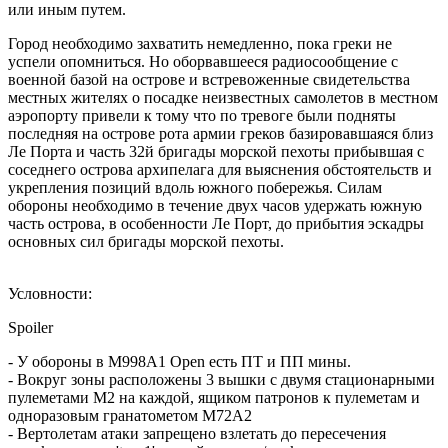
или иным путем.
Город необходимо захватить немедленно, пока греки не
успели опомниться. Но оборвавшееся радиосообщение с
военной базой на острове и встревоженные свидетельства
местных жителях о посадке неизвестных самолетов в местном
аэропорту привели к тому что по тревоге были подняты
последняя на острове рота армии греков базировавшаяся близ
Ле Порта и часть 32й бригады морской пехоты прибывшая с
соседнего острова архипелага для выяснения обстоятельств и
укрепления позиций вдоль южного побережья. Силам
обороны необходимо в течение двух часов удержать южную
часть острова, в особенности Ле Порт, до прибытия эскадры
основных сил бригады морской пехоты.
Условности:
Spoiler
- У обороны в M998A1 Open есть ПТ и ПП мины.
- Вокруг зоны расположены 3 вышки с двумя стационарными
пулеметами М2 на каждой, ящиком патронов к пулеметам и
одноразовым гранатометом M72A2
- Вертолетам атаки запрещено взлетать до пересечения