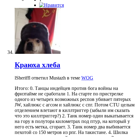
Краюха хлеба
lSheriffl ответил Mustazh в теме
WOG
Итого: 0. Танцы индейцев против бога войны на
фризтайме не сработали 1. На старте по пристрелке
одного из четырех возможных респов убивает пятерых
JW, хайлюкс с агсом и хайлюкс с спг. Потом CTU целым
отделением влетают в киллтриггер (забыли им сказать
что это киллтриггер?) 2. Танк номер один выкатывается
на гору в полутора километрах под птур, на который у
него есть метка, сгорает. 3. Танк номер два выбивается
пехотой со 150 метров из рпг. На такистане. 4. Шилка