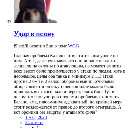
Удар в псину
lSheriffl ответил Surt в теме
WOG
Главная проблема Калош в отвратительном уроне по
ним. А так, даже учитывая что они вполне неплохо
заливали на склоны по атакующим, на момент занятия
всех высот было преимущество у атаки по людям, хоть и
небольшое, целы оба танка и минимум 2 113 атаки
против 2 бмп и 2 калош обороны емнип. Учитывая
обзор с высот и оптику танков вполне можно было
прикрыть всех кого надо и перестрелять бмп. Тут в
целом этот полуостров с зонами проблемно занимать.
Баланс, кмк, плюс-минус адекватный, по крайней мере
стоит воздержаться от правок до второго отыгрыша. А
вот броники без защиты у атаки это фича?
1 мая, 2023
34 ответа
1