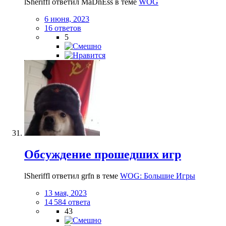
lSheriffl ответил MaDnEss в теме
WOG
6 июня, 2023
16 ответов
5
Обсуждение прошедших игр
lSheriffl ответил grfn в теме
WOG: Большие Игры
13 мая, 2023
14 584 ответа
43