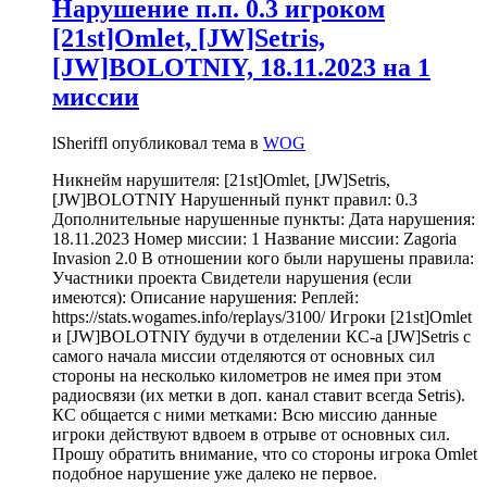
Нарушение п.п. 0.3 игроком
[21st]Omlet, [JW]Setris,
[JW]BOLOTNIY, 18.11.2023 на 1
миссии
lSheriffl опубликовал тема в
WOG
Никнейм нарушителя: [21st]Omlet, [JW]Setris,
[JW]BOLOTNIY Нарушенный пункт правил: 0.3
Дополнительные нарушенные пункты: Дата нарушения:
18.11.2023 Номер миссии: 1 Название миссии: Zagoria
Invasion 2.0 В отношении кого были нарушены правила:
Участники проекта Свидетели нарушения (если
имеются): Описание нарушения: Реплей:
https://stats.wogames.info/replays/3100/ Игроки [21st]Omlet
и [JW]BOLOTNIY будучи в отделении КС-а [JW]Setris с
самого начала миссии отделяются от основных сил
стороны на несколько километров не имея при этом
радиосвязи (их метки в доп. канал ставит всегда Setris).
КС общается с ними метками: Всю миссию данные
игроки действуют вдвоем в отрыве от основных сил.
Прошу обратить внимание, что со стороны игрока Omlet
подобное нарушение уже далеко не первое.