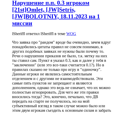
Нарушение п.п. 0.3 игроком
[21st]Omlet, [JW]Setris,
[JW]BOLOTNIY, 18.11.2023 на 1
миссии
lSheriffl ответил lSheriffl в теме
WOG
Что заявка про "рандом" вроде бы очевидно, зачем вдруг
понадобились цитаты правил не совсем понимаю, в
других подобных заявках не нужны были почему то.
Речи о нарушении приказов не было, т.к. метку на них
ты ставил сам. Пункт я указал 0.3, как и далее у тебя в
"заключении" (или это все-таки считается 0.1?). Но в
правилах сказано не только про игру в "одиночку".
Данные игроки не являлись самостоятельным
отделением и с другими не взаимодействовали. Эти
самые пять пунктов не запрещают и являются
дополнением, однако это ведь не означает, что их можно
полностью игнорировать. Для чего же эти правки
вносились тогда? Это, конечно, печально, что ДВ
передать на старте не получилось, но на мой
субъективный взгляд в таком случае можно было или
этим двум игрокам съездить к основным силам и забрать