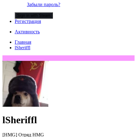
Забыли пароль?
Sign in with Steam
Регистрация
Активность
Главная
lSheriffl
lSheriffl
[HMG] Отряд HMG