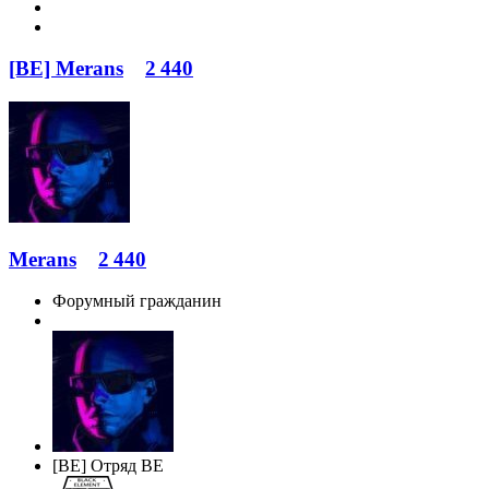
[BE] Merans
2 440
Merans
2 440
Форумный гражданин
[BE] Отряд BE