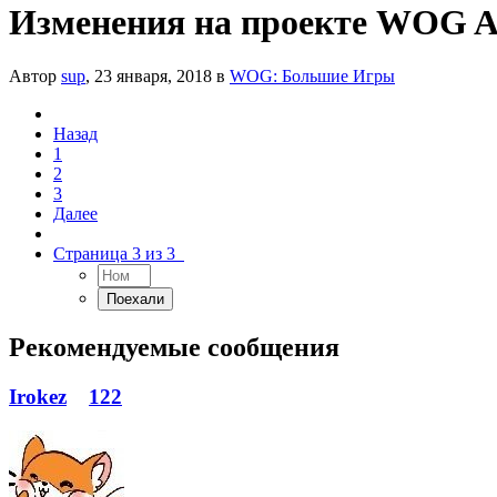
Изменения на проекте WOG 
Автор
sup
,
23 января, 2018
в
WOG: Большие Игры
Назад
1
2
3
Далее
Страница 3 из 3
Рекомендуемые сообщения
Irokez
122