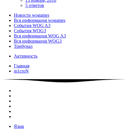
13 ноября, 2016
5 ответов
Новости wogames
Вся информация wogames
События WOG A3
События WOG3
Вся информация WOG A3
Вся информация WOG3
Трибунал
Активность
Главная
m1croN
Язык