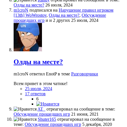
Олды на месте?
26 июля, 2024
m1croN
подписался на
Нарушение правил игроком
[13th] WoWrostov
,
Олды на месте?
,
Обсуждение
прошедших игр
и и 2 других
25 июля, 2024
Олды на месте?
m1croN ответил EnotP в теме
Разговорчики
Всем привет в этом чатике!
25 июля, 2024
17 ответов
6
AT_
отреагировал на сообщение в теме:
Обсуждение прошедших игр
21 июня, 2021
Shuter165
отреагировал на сообщение в
теме:
Обсуждение прошедших игр
5 декабря, 2020