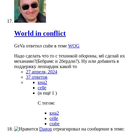
World in conflict
GeVa ответил crabe в теме
WOG
Надо сделать что то с техникой обороны, мб сделай их
механами?(Бебрамс и 2бердли?). Ну или добавить в
поддержку леопардик какой то
27 апреля, 2024
37 ответов
кна2
celle
(и ещё 1 )
C тегом:
кна2
celle
crabe
Dagon
отреагировал на сообщение в теме: