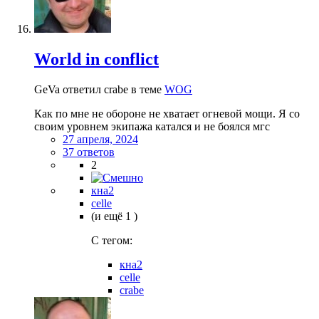
World in conflict
GeVa ответил crabe в теме
WOG
Как по мне не обороне не хватает огневой мощи. Я со
своим уровнем экипажа катался и не боялся мгс
27 апреля, 2024
37 ответов
2
кна2
celle
(и ещё 1 )
C тегом:
кна2
celle
crabe