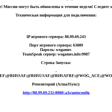
! Миссии могут быть обновлены в течение недели! Следите з
Техническая информация для подключения:
IP игрового сервера: 88.99.69.243
Порт игрового сервера: 63089
Пароль: wogames
TeamSpeak сервер: wogames.info:9987
Строка Запуска:
-
RHSGREF;@RHSSAF;@RHSUSAF;@RHSAFRF;@WOG_ACE;@W
Репозиторий (Arma3Synс):
http://88.99.69.232:8080/.a3s/autoconfig