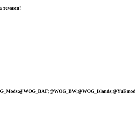
а темами!
OG_Mods;@WOG_BAF;@WOG_BW;@WOG_Islands;@YuEmo