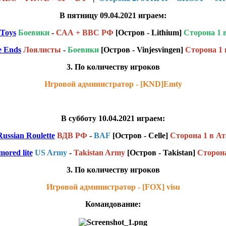
В пятницу 09.04.2021 играем:
 Toys
Боевики
-
САА + ВВС РФ
[Остров - Lithium]
Сторона 1 
e Ends
Лоялисты
-
Боевики
[Остров - Vinjesvingen
]
Сторона 1 
3. По количеству игроков
Игровой администратор - [KND]Emty
В субботу 10.04.2021 играем:
Russian Roulette
ВДВ РФ
-
BAF
[Остров - Celle]
Сторона 1 в Ат
ored lite
US Army
-
Takistan Army
[Остров - Takistan]
Сторона
3. По количеству игроков
Игровой администратор - [FOX] visu
Командование: