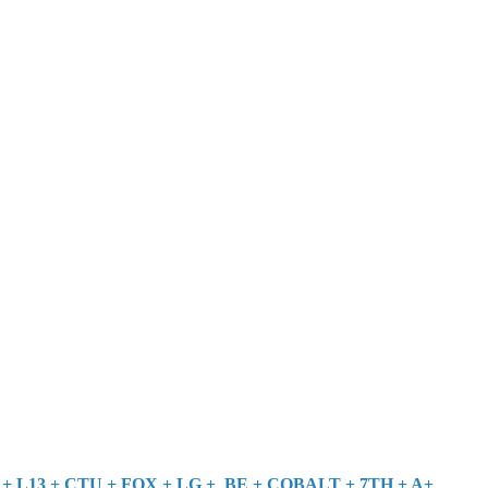
 + L13 + CTU + FOX + LG + BE + COBALT + 7TH + A+