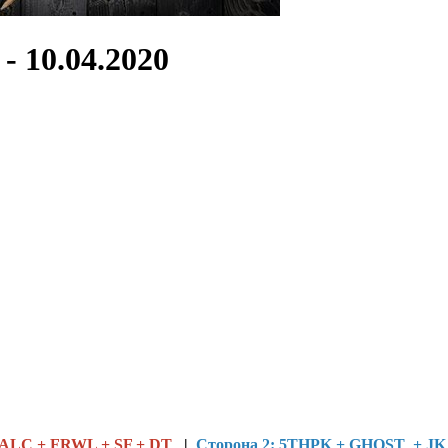
- 10.04.2020
 ALC + FRWL + SF + DT
|
Сторона 2: 5THPK + GHOST + JK