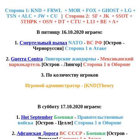
Cторона 1: KND + FRWL + MOR + FOX + GHOST + LG +
TSN + ALC + JW + CU
|
Сторона 2: SF + JK + SSOT +
5THPK + OSN + DT + CTU + L13 + BE + A+
В пятницу 16.10.2020 играем:
1.
Смертельный выпад
NATO
-
ВС РФ
[Остров -
Черноруссия]
Сторона 1 в Атаке
2.
Guerra Contra
Лингорские жандармы
-
Мексиканский
наркокартель
[Остров - Лингор]
Сторона 1 в Обороне
3. По количеству игроков
Игровой администратор - [KND]Theory
В субботу 17.10.2020 играем:
1.
Hot September
Боевики
-
Правительственные
войска
[Остров - Целле]
Сторона 1 в Обороне
2.
Афганская Дорога
ВС СССР
-
Боевики
[Остров -
Решман]
Сторона 1 в Атаке