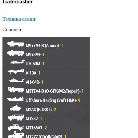
Gatecrasher
Техника атаки:
Спойлер