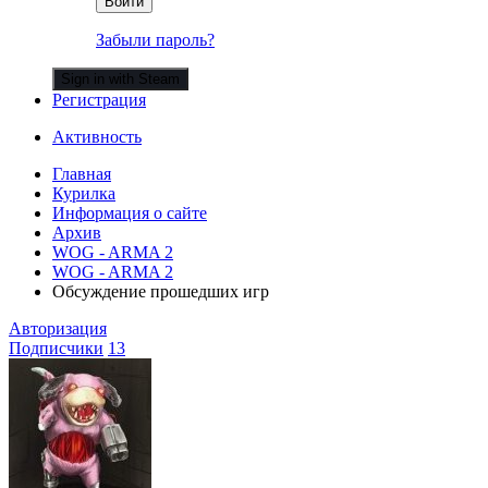
Войти
Забыли пароль?
Sign in with Steam
Регистрация
Активность
Главная
Курилка
Информация о сайте
Архив
WOG - ARMA 2
WOG - ARMA 2
Обсуждение прошедших игр
Авторизация
Подписчики
13