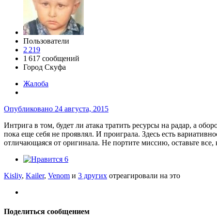
Пользователи
2 219
1 617 сообщений
Город
Скуфа
Жалоба
Опубликовано
24 августа, 2015
Интрига в том, будет ли атака тратить ресурсы на радар, а обо
пока еще себя не проявлял. И проиграла. Здесь есть вариативн
отличающаяся от оригинала. Не портите миссию, оставьте все, к
6
Kisliy
,
Kailer
,
Venom
и
3 других
отреагировали на это
Поделиться сообщением