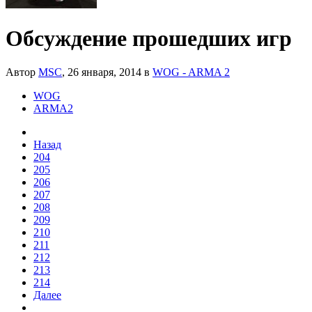
Обсуждение прошедших игр
Автор
MSC
,
26 января, 2014
в
WOG - ARMA 2
WOG
ARMA2
Назад
204
205
206
207
208
209
210
211
212
213
214
Далее