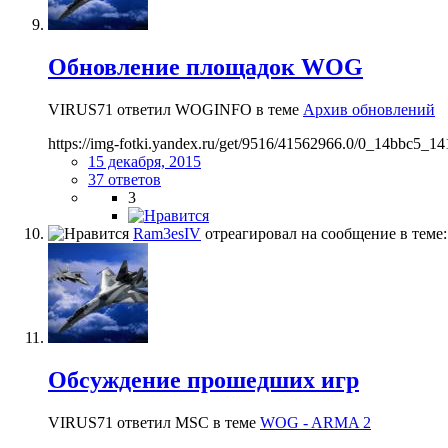
Обновление площадок WOG
VIRUS71 ответил WOGINFO в теме
Архив обновлений
https://img-fotki.yandex.ru/get/9516/41562966.0/0_14bbc5_1
15 декабря, 2015
37 ответов
3
Ram3esIV
отреагировал на сообщение в теме
Обсуждение прошедших игр
VIRUS71 ответил MSC в теме
WOG - ARMA 2