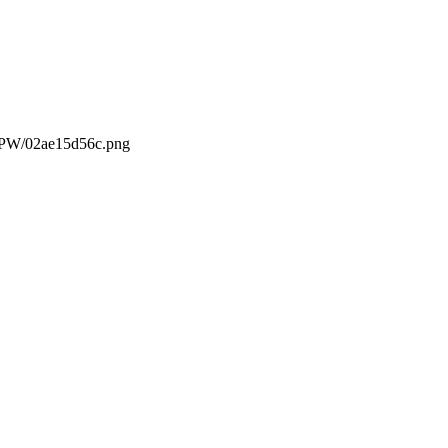
WgPW/02ae15d56c.png