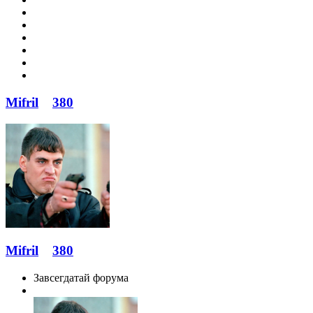
Mifril
380
Mifril
380
Завсегдатай форума