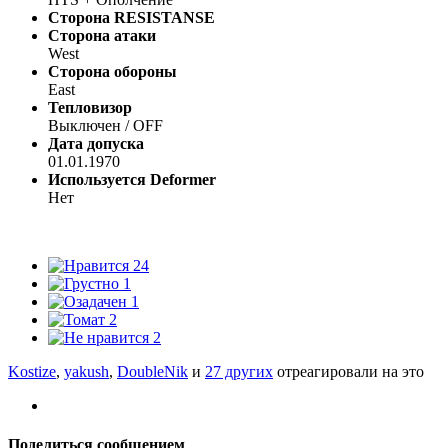
Сторона RESISTANSE
Сторона атаки
West
Сторона обороны
East
Тепловизор
Выключен / OFF
Дата допуска
01.01.1970
Используется Deformer
Нет
24
1
1
2
2
Kostize
,
yakush
,
DoubleNik
и
27 других
отреагировали на это
Поделиться сообщением