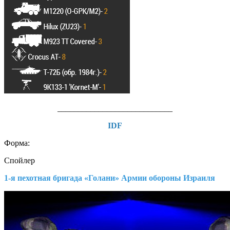
____________________________
IDF
Форма:
Спойлер
1-я пехотная бригада «Голани» Aрмии обороны Израиля