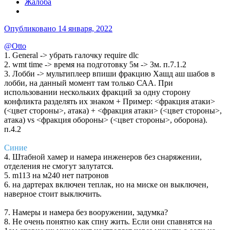
Жалоба
Опубликовано
14 января, 2022
@Otto
1. General -> убрать галочку require dlc
2. wmt time -> время на подготовку 5м -> 3м. п.7.1.2
3. Лобби -> мультиплеер впиши фракцию Хашд аш шабов в
лобби, на данный момент там только САА. При
использовании нескольких фракций за одну сторону
конфликта разделять их знаком + Пример: <фракция атаки>
(<цвет стороны>, атака) + <фракция атаки> (<цвет стороны>,
атака) vs <фракция обороны> (<цвет стороны>, оборона).
п.4.2
Синие
4. Штабной хамер и намера инженеров без снаряжении,
отделения не смогут залутатся.
5. m113 на м240 нет патронов
6. на дартерах включен теплак, но на миске он выключен,
наверное стоит выключить.
7. Намеры и намера без вооружении, задумка?
8. Не очень понятно как спну жить. Eсли они спавнятся на