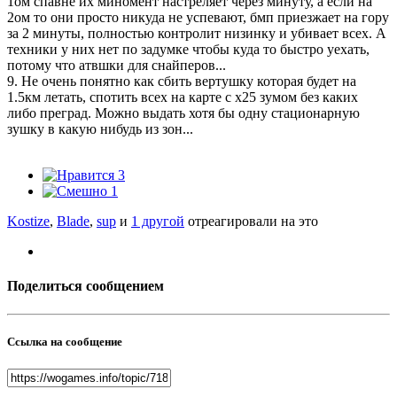
1ом спавне их миномент настреляет через минуту, а если на
2ом то они просто никуда не успевают, бмп приезжает на гору
за 2 минуты, полностью контролит низинку и убивает всех. А
техники у них нет по задумке чтобы куда то быстро уехать,
потому что атвшки для снайперов...
9. Не очень понятно как сбить вертушку которая будет на
1.5км летать, спотить всех на карте с х25 зумом без каких
либо преград. Можно выдать хотя бы одну стационарную
зушку в какую нибудь из зон...
3
1
Kostize
,
Blade
,
sup
и
1 другой
отреагировали на это
Поделиться сообщением
Ссылка на сообщение