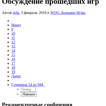
Обсуждение прошедших игр
Автор
grfn
,
3 февраля, 2018
в
WOG: Большие Игры
Назад
9
10
11
12
13
14
15
16
17
18
19
Далее
Страница 14 из 584
Рекомендуемые сообщения