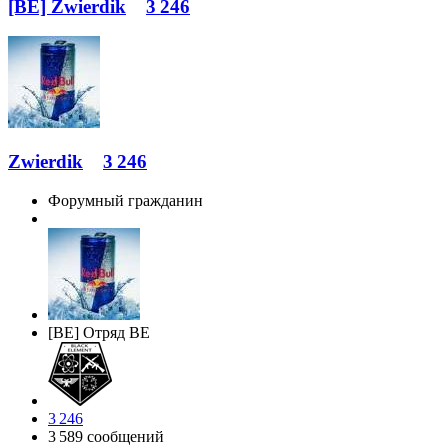
[BE] Zwierdik
3 246
Zwierdik
3 246
Форумный гражданин
[BE] Отряд BE
3 246
3 589 сообщений