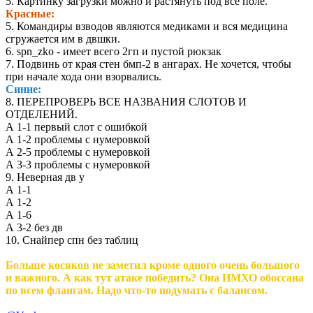
5. Картинку загрузки можно и растянуть под все поле.
Красные:
5. Командиры взводов являются медиками и вся медицина
сгружается им в двшки.
6. spn_zko - имеет всего 2гп и пустой рюкзак
7. Подвинь от края стен бмп-2 в ангарах. Не хочется, чтобы
при начале хода они взорвались.
Синие:
8. ПЕРЕПРОВЕРЬ ВСЕ НАЗВАНИЯ СЛОТОВ И
ОТДЕЛЕНИЙ.
А 1-1 первый слот с ошибкой
А 1-2 проблемы с нумеровкой
А 2-5 проблемы с нумеровкой
А 3-3 проблемы с нумеровкой
9. Неверная дв у
А 1-1
А 1-2
А 1-6
А 3-2 без дв
10. Снайпер спн без таблиц
Больше косяков не заметил кроме одного очень большого
и важного. А как тут атаке победить? Она ИМХО обоссана
по всем флангам. Надо что-то подумать с балансом.