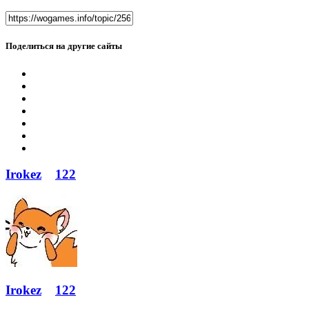
Поделиться на другие сайты
Irokez
122
Irokez
122