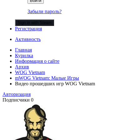
Войти
Забыли пароль?
Sign in with Steam
Регистрация
Активность
Главная
Курилка
Информация о сайте
Архив
WOG Vietnam
mWOG Vietnam: Малые Игры
Видео прошедших игр WOG Vietnam
Авторизация
Подписчики
0