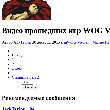
Видео прошедших игр WOG V
Автор
JackTaylor
,
30 декабря, 2015
в
mWOG Vietnam: Малые Иг
Назад
1
2
Далее
Страница 1 из 2
Рекомендуемые сообщения
JackTaylor
84