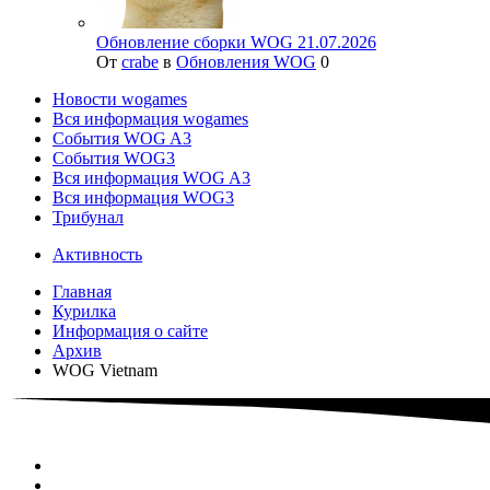
Обновление сборки WOG 21.07.2026
От
crabe
в
Обновления WOG
0
Новости wogames
Вся информация wogames
События WOG A3
События WOG3
Вся информация WOG A3
Вся информация WOG3
Трибунал
Активность
Главная
Курилка
Информация о сайте
Архив
WOG Vietnam