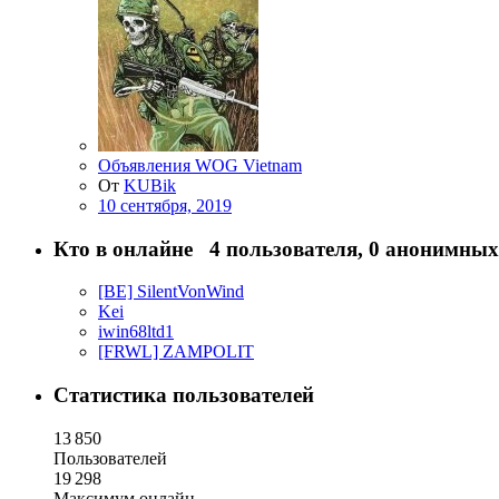
Объявления WOG Vietnam
От
KUBik
10 сентября, 2019
Кто в онлайне
4 пользователя, 0 анонимных,
[BE] SilentVonWind
Kei
iwin68ltd1
[FRWL] ZAMPOLIT
Статистика пользователей
13 850
Пользователей
19 298
Максимум онлайн