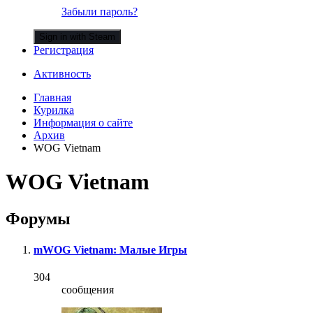
Забыли пароль?
Sign in with Steam
Регистрация
Активность
Главная
Курилка
Информация о сайте
Архив
WOG Vietnam
WOG Vietnam
Форумы
mWOG Vietnam: Малые Игры
304
сообщения