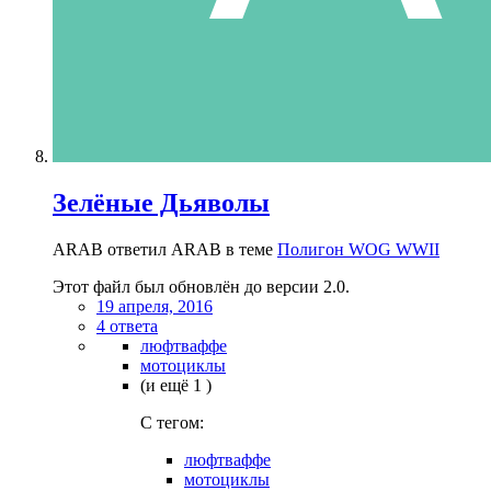
Зелёные Дьяволы
ARAB ответил ARAB в теме
Полигон WOG WWII
Этот файл был обновлён до версии 2.0.
19 апреля, 2016
4 ответа
люфтваффе
мотоциклы
(и ещё 1 )
C тегом:
люфтваффе
мотоциклы