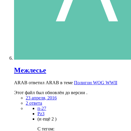
Межлесье
ARAB ответил ARAB в теме
Полигон WOG WWII
Этот файл был обновлён до версии .
23 апреля, 2016
2 ответа
п-27
Pz3
(и ещё 2 )
C тегом: