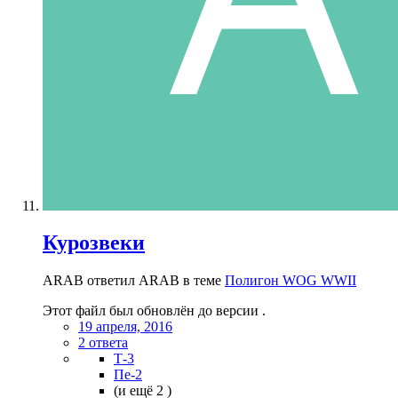
Курозвеки
ARAB ответил ARAB в теме
Полигон WOG WWII
Этот файл был обновлён до версии .
19 апреля, 2016
2 ответа
Т-3
Пе-2
(и ещё 2 )