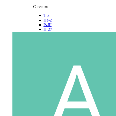
C тегом:
Т-3
Пе-2
PzIII
П-27