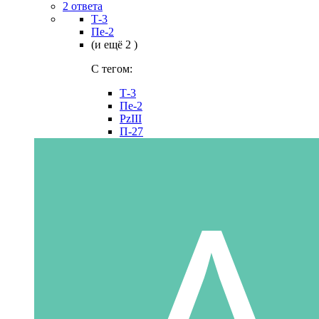
2 ответа
Т-3
Пе-2
(и ещё 2 )
C тегом:
Т-3
Пе-2
PzIII
П-27