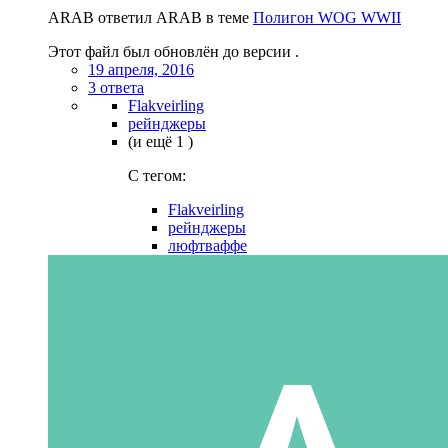
ARAB ответил ARAB в теме
Полигон WOG WWII
Этот файл был обновлён до версии .
19 апреля, 2016
3 ответа
Flakveirling
рейнджеры
(и ещё 1 )
C тегом:
Flakveirling
рейнджеры
люфтваффе