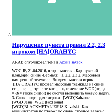
Нарушение пункта правил 2.2, 2.3
игроком [НА]ORAHYC
ARAB опубликовал тема в
Архив заявок
WOG IF, 21.04.2016, вторая миссия - Баранувский
плацдарм, синие -Вермахт. 1. 2.2, 2.3 2. Массовый
намеренный теамкилл. Во время миссии игрок
[НА]ORAHYC прозвел массовый теамкилл на синей
стороне, в результате которого, отделение WGD(отряд
=)B(= также сними) не смогли выполнить боевую задачу.
3. Cлова подтвердят игроки [WGD]Kabzone
[WGD]Jesus [WGD]FoxHound
[WGD]BLACKMETALJESUS Kovalski Как
администратор подтверждаю слова, стрельба велась с