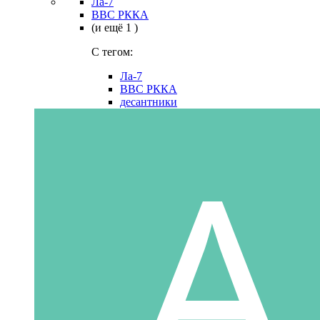
Ла-7
ВВС РККА
(и ещё 1 )
C тегом:
Ла-7
ВВС РККА
десантники