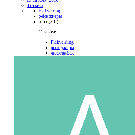
3 ответа
Flakveirling
рейнджеры
(и ещё 1 )
C тегом:
Flakveirling
рейнджеры
люфтваффе