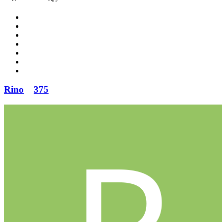
Rino
375