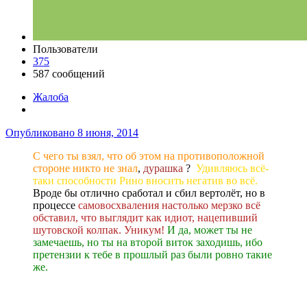
Пользователи
375
587 сообщений
Жалоба
Опубликовано
8 июня, 2014
C чего ты взял, что об этом на противоположной
стороне никто не знал
,
дурашка
?
Удивляюсь всё-
таки способности Рино вносить негатив во всё.
Вроде бы отлично сработал и сбил вертолёт, но в
процессе
самовосхваления настолько мерзко всё
обставил, что выглядит как идиот, нацепивший
шутовской колпак.
Уникум!
И да, может ты не
замечаешь, но ты на второй виток заходишь, ибо
претензии к тебе в прошлый раз были ровно такие
же.