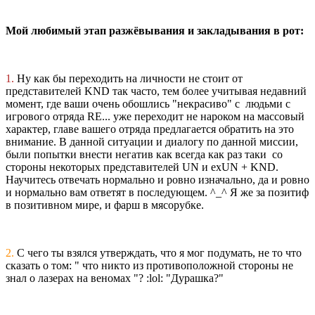
Мой любимый этап разжёвывания и закладывания в рот:
1.
Ну как бы переходить на личности не стоит от
представителей KND так часто, тем более учитывая недавний
момент, где ваши очень обошлись "некрасиво" с людьми с
игрового отряда RE... уже переходит не нароком на массовый
характер, главе вашего отряда предлагается обратить на это
внимание. В данной ситуации и диалогу по данной миссии,
были попытки внести негатив как всегда как раз таки со
стороны некоторых представителей UN и exUN + KND.
Научитесь отвечать нормально и ровно изначально, да и ровно
и нормально вам ответят в последующем. ^_^ Я же за позитиф
в позитивном мире, и фарш в мясорубке.
2.
C чего ты взялся утверждать, что я мог подумать, не то что
сказать о том: " что никто из противоположной стороны не
знал о лазерах на веномах "? :lol: "Дурашка?"