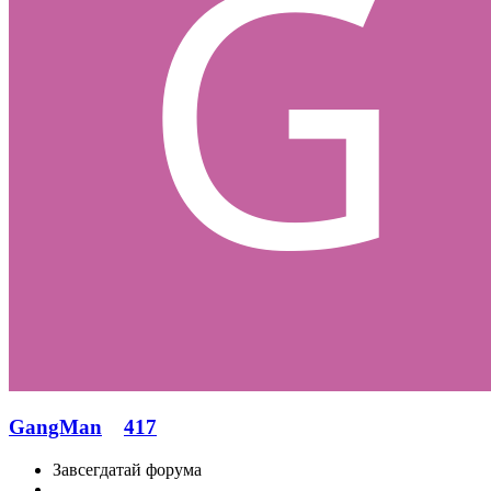
GangMan
417
Завсегдатай форума