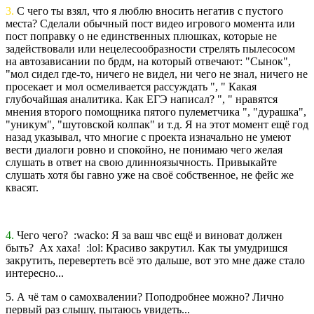
3.
С чего ты взял, что я люблю вносить негатив с пустого
места? Сделали обычный пост видео игрового момента или
пост поправку о не единственных плюшках, которые не
задействовали или нецелесообразности стрелять пылесосом
на автозависании по брдм, на который отвечают: "Сынок",
"мол сидел где-то, ничего не видел, ни чего не знал, ничего не
просекает и мол осмеливается рассуждать ", " Какая
глубочайшая аналитика. Как ЕГЭ написал? ", " нравятся
мнения второго помощника пятого пулеметчика ", "дурашка",
"уникум", "шутовской колпак" и т.д. Я на этот момент ещё год
назад указывал, что многие с проекта изначально не умеют
вести диалоги ровно и спокойно, не понимаю чего желая
слушать в ответ на свою длинноязычность. Привыкайте
слушать хотя бы гавно уже на своё собственное, не фейс же
квасят.
4.
Чего чего? :wacko: Я за ваш чвс ещё и виноват должен
быть? Ах хаха! :lol: Красиво закрутил. Как ты умудришся
закрутить, перевертеть всё это дальше, вот это мне даже стало
интересно...
5. А чё там о самохвалении? Поподробнее можно? Лично
первый раз слышу, пытаюсь увидеть...