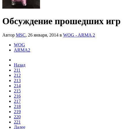
Обсуждение прошедших игр
Автор
MSC
,
26 января, 2014
в
WOG - ARMA 2
WOG
ARMA2
Назад
211
212
213
214
215
216
217
218
219
220
221
Далее