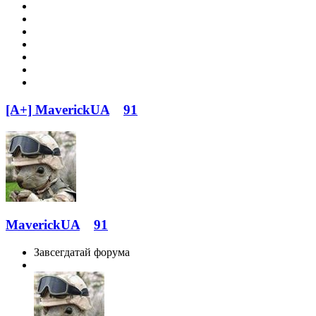
[A+] MaverickUA
91
MaverickUA
91
Завсегдатай форума