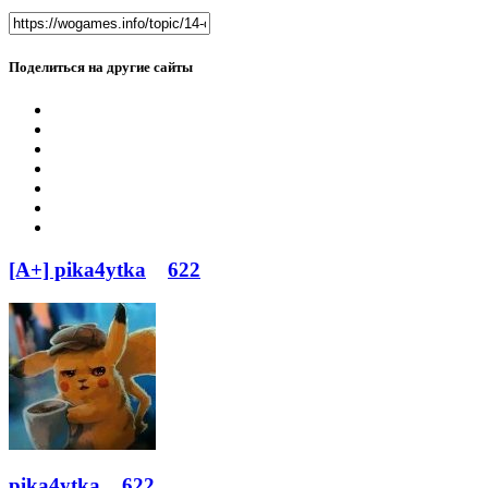
Поделиться на другие сайты
[A+] pika4ytka
622
pika4ytka
622