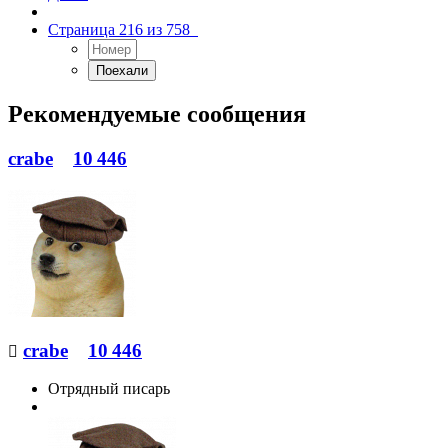
Страница 216 из 758
Рекомендуемые сообщения
crabe
10 446
crabe
10 446

Отрядный писарь