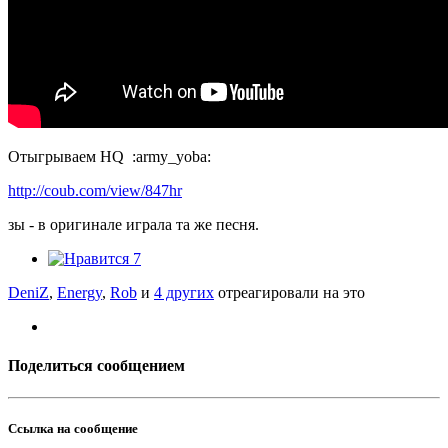
Отыгрываем HQ :army_yoba:
http://coub.com/view/847hr
зы - в оригинале играла та же песня.
7
DeniZ
,
Energy
,
Rob
и
4 других
отреагировали на это
Поделиться сообщением
Ссылка на сообщение