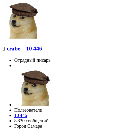
crabe
10 446

Отрядный писарь
Пользователи
10 446
8 830 сообщений
Город
Самара