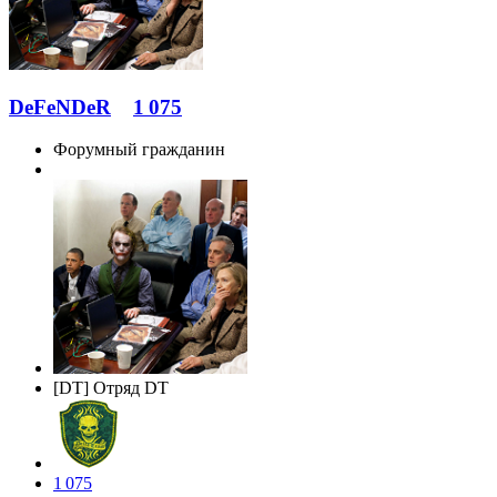
DeFeNDeR
1 075
Форумный гражданин
[DT] Отряд DT
1 075