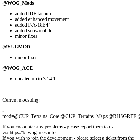
@WOG_Mods
added IDF faction
added enhanced movement
added F/A-18E/F
added snowmobile
minor fixes
@YUEMOD
minor fixes
@WOG_ACE
updated up to 3.14.1
Current modstring:
-
mod=@CUP_Terrains_Core;@CUP_Terrains_Maps;@RHS
If you encounter any problems - please report them to us
via https://bt.wogames.info
If you wish to join the development - please select a ticket from the