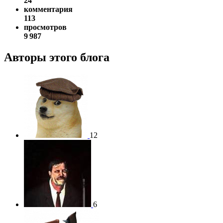
24
комментария
113
просмотров
9 987
Авторы этого блога
12
6