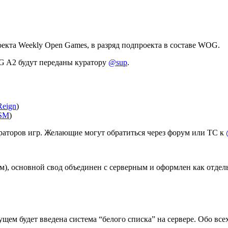
оекта Weekly Open Games, в разряд подпроекта в составе WOG.
G A2 будут переданы куратору
@sup
.
eign
)
SM
)
раторов игр. Желающие могут обратиться через форум или ТС к
м), основной свод объединен с серверным и оформлен как отде
щем будет введена система “белого списка” на сервере. Обо все