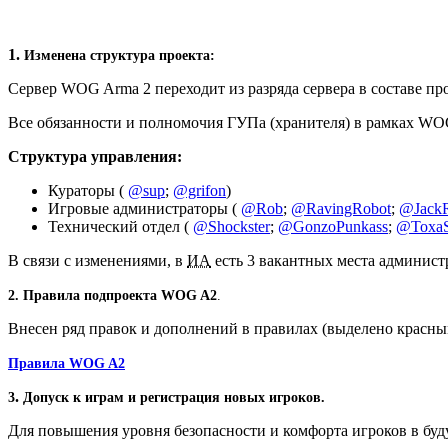
1.
Изменена структура проекта:
Сервер WOG Arma 2 переходит из разряда сервера в составе пр
Все обязанности и полномочия ГУПа (хранителя) в рамках WO
Структура управления:
Кураторы (
@sup
;
@grifon
)
Игровые администраторы (
@Rob
;
@RavingRobot
;
@JackR
Технический отдел (
@Shockster
;
@GonzoPunkass
;
@Toxa
В связи с изменениями, в
ИА
есть 3 вакантных места админист
2.
Правила подпроекта WOG A2
.
Внесен ряд правок и дополнений в правилах (выделено красны
Правила WOG A2
.
3
Допуск к играм и регистрация новых игроков.
Для повышения уровня безопасности и комфорта игроков в буду