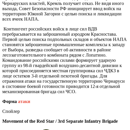
Чернаруских властей, Кремль получает отказ. Не видя иного
выхода, Совет Безопасности РФ инициирует ввод войск на
территорию Южной Загории с целью поиска и ликвидации
всех ячеек НАПА.
Контингент российских войск в лице сил ВДВ
перебрасывается на заброшенный аэродром Красностава.
Первой целью поиска подпольных складов и объектов НАПА
становятся заброшенные промышленные комплексы к западу
от Выбора, разведка сообщает об активности в районе
лесозаготовительного комбината рядом с Лопатино.
Командование российскими силами формирует ударную
группу из 98-й гвардейской воздушно-десантной дивизии к
которой присоединяется местная группировка сил ЧДКЗ в
лице остатков 3-й отдельной пехотной бригады. Для
отражения атаки на государственную территорию Чернаруси
в состояние боевой готовности приводится 12-я отдельной
механизированная бригада сил ЧСО.
Форма
атаки
Спойлер
Movement of the Red Star / 3rd Separate Infantry
Brigade