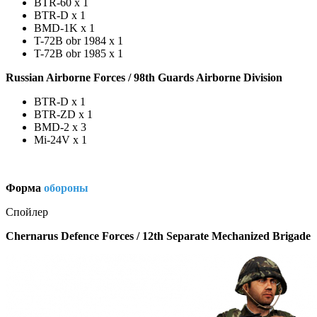
BTR-60 x 1
BTR-D x 1
BMD-1K x 1
T-72B obr 1984 x 1
T-72B obr 1985 x 1
Russian Airborne Forces / 98th Guards Airborne Division
BTR-D x 1
BTR-ZD x 1
BMD-2 x 3
Mi-24V x 1
Форма
обороны
Спойлер
Chernarus Defence Forces / 12th Separate Mechanized Brigade