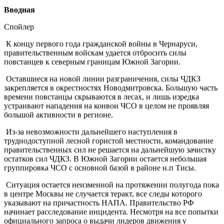
Вводная
Спойлер
К концу первого года гражданской войны в Чернаруси,
правительственным войскам удается отбросить силы
повстанцев к северным границам Южной Загории.
Оставшиеся на новой линии разграничения, силы ЧДКЗ
закрепляется в окрестностях Новодмитровска. Большую часть
времени повстанцы скрываются в лесах, и лишь изредка
устраивают нападения на конвои ЧСО в целом не проявляя
большой активности в регионе.
Из-за невозможности дальнейшего наступления в
труднодоступной лесной гористой местности, командование
правительственных сил не решается на дальнейшую зачистку
остатков сил ЧДКЗ. В Южной Загории остается небольшая
группировка ЧСО с основной базой в районе н.п Тисы.
Ситуация остается неизменной на протяжении полугода пока
в центре Москвы не случается теракт, все следы которого
указывают на причастность НАПА. Правительство РФ
начинает расследование инцидента. Несмотря на все попытки
официального запроса о выдачи лидеров движения у