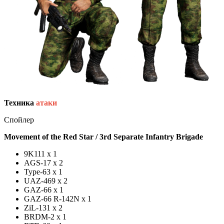
Техника
атаки
Спойлер
Movement of the Red Star / 3rd Separate Infantry
Brigade
9K111 x 1
AGS-17 x 2
Type-63 x 1
UAZ-469 x 2
GAZ-66 x 1
GAZ-66 R-142N x 1
ZiL-131 x 2
BRDM-2 x 1