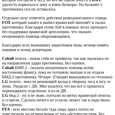
удалость ворваться в зону и взять бункеры. На большее у
противника сил не оставалось.
Отдельно хочу отметить действия разведоватльного отряда
FOX
который нашёл и выбил вражеский миномёт в тылах
противника. Благодаря этому бой в южных лесах проходил
без поддержки вражеской артиллерии, что оказало
неоценимую помощь обороняющимся.
Благодарю всех выживших защитников базы, вечная память
павшим и позор дезертирам.
Cobalt
пехота - никак себя не проявила, так как оказалась не
на направлении удара противника. Без оценки.
Cobalt
БМП-2 - оказали неоценимую помощь всему
восточному флангу, пока не потеряли экипаж и не отдали
БМД-2 противнику. Четыре. (Говорят выкидовало из техники)
LG
пехота - внесли решающий вклад в оборону леса к югу от
зоны. Уходили с ДВ. Мне казалось что вы всё и пришлось
перекидывать отделения. 4 из-за ДВ.
LG
бмд-2 - ну я не знаю, поехали на метку вражеской пехоты
и сгорели. Сделать ничего не успели, может так и надо было.
Без оценки.
FFA
- всю миссию бегали туда сюда, врага почти не
повстречали по независящим от них обстоятельствам. Без