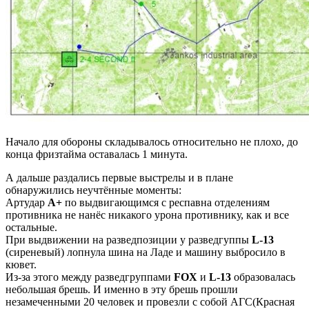
Начало для обороны складывалось относительно не плохо, до
конца фризтайма оставалась 1 минута.
А дальше раздались первые выстрелы и в плане
обнаружились неучтённые моменты:
Артудар
A+
по выдвигающимся с респавна отделениям
противника не нанёс никакого урона противнику, как и все
остальные.
При выдвижении на разведпозиции у разведгуппы
L-13
(сиреневый) лопнула шина на Ладе и машину выбросило в
кювет.
Из-за этого между разведгруппами
FOX
и
L-13
образовалась
небольшая брешь. И именно в эту брешь прошли
незамеченными 20 человек и провезли с собой АГС(Красная