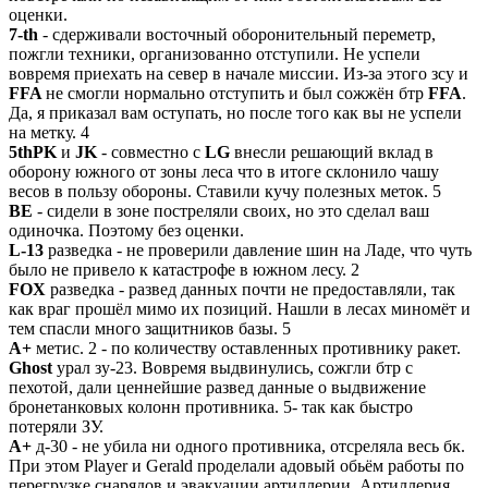
оценки.
7-th
- сдерживали восточный оборонительный переметр,
пожгли техники, организованно отступили. Не успели
вовремя приехать на север в начале миссии. Из-за этого зсу и
FFA
не смогли нормально отступить и был сожжён бтр
FFA
.
Да, я приказал вам оступать, но после того как вы не успели
на метку. 4
5thPK
и
JK
- совместно с
LG
внесли решающий вклад в
оборону южного от зоны леса что в итоге склонило чашу
весов в пользу обороны. Ставили кучу полезных меток. 5
BE
- сидели в зоне постреляли своих, но это сделал ваш
одиночка. Поэтому без оценки.
L-13
разведка - не проверили давление шин на Ладе, что чуть
было не привело к катастрофе в южном лесу. 2
FOX
разведка - развед данных почти не предоставляли, так
как враг прошёл мимо их позиций. Нашли в лесах миномёт и
тем спасли много защитников базы. 5
A+
метис. 2 - по количеству оставленных противнику ракет.
Ghost
урал зу-23. Вовремя выдвинулись, сожгли бтр с
пехотой, дали ценнейшие развед данные о выдвижение
бронетанковых колонн противника. 5- так как быстро
потеряли ЗУ.
A+
д-30 - не убила ни одного противника, отсреляла весь бк.
При этом Player и Gerald проделали адовый обьём работы по
перегрузке снарядов и эвакуации артиллерии. Артиллерия