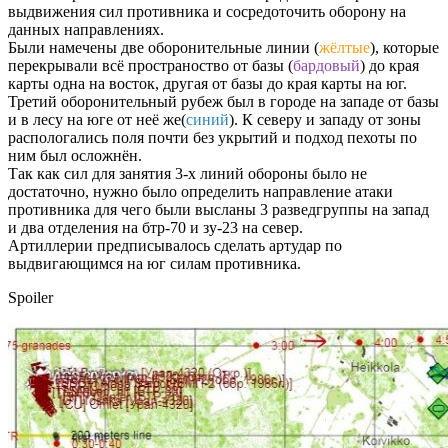
выдвижения сил противника и сосредоточить оборону на
данных направлениях.
Были намечены две оборонительные линии (
жёлтые
), которые
перекрывали всё пространоство от базы (
бардовый
) до края
карты одна на восток, другая от базы до края карты на юг.
Третий оборонительный рубеж был в городе на западе от базы
и в лесу на юге от неё же(
синий
). К северу и западу от зоны
распологались поля почти без укрытий и подход пехоты по
ним был осложнён.
Так как сил для занятия 3-х линий обороны было не
достаточно, нужно было определить направление атаки
противника для чего были высланы 3 разведгруппы на запад
и два отделения на бтр-70 и зу-23 на север.
Артиллерии предписывалось сделать артудар по
выдвигающимся на юг силам противника.
Spoiler