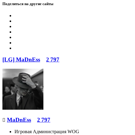
Поделиться на другие сайты
[LG] MaDnEss
2 797
MaDnEss
2 797

Игровая Администрация WOG