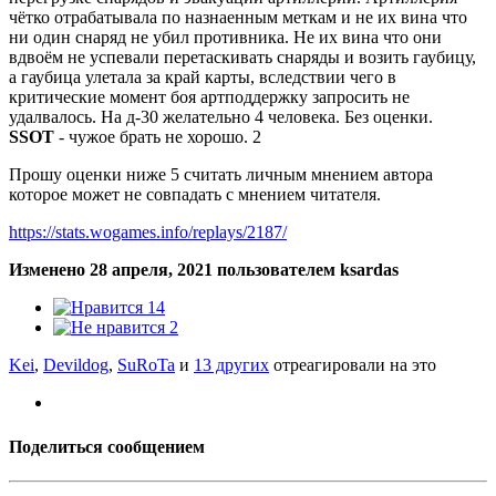
чётко отрабатывала по назнаенным меткам и не их вина что
ни один снаряд не убил противника. Не их вина что они
вдвоём не успевали перетаскивать снаряды и возить гаубицу,
а гаубица улетала за край карты, вследствии чего в
критические момент боя артподдержку запросить не
удалвалось. На д-30 желательно 4 человека. Без оценки.
SSOT
- чужое брать не хорошо. 2
Прошу оценки ниже 5 считать личным мнением автора
которое может не совпадать с мнением читателя.
https://stats.wogames.info/replays/2187/
Изменено
28 апреля, 2021
пользователем ksardas
14
2
Kei
,
Devildog
,
SuRoTa
и
13 других
отреагировали на это
Поделиться сообщением