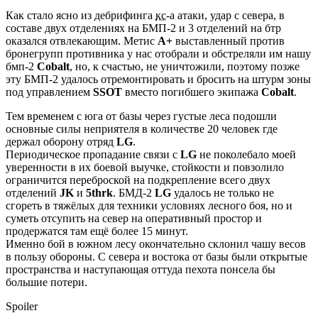
Как стало ясно из дебрифинга
кс
-а атаки, удар с севера, в
составе двух отделениях на БМП-2 и 3 отделений на бтр
оказался отвлекающим. Метис
A+
выставленный против
бронегрупп противника у нас отобрали и обстреляли им нашу
бмп-2
Cobalt
, но, к счастью, не уничтожили, поэтому позже
эту БМП-2 удалось отремонтировать и бросить на штурм зоны
под управлением
SSOT
вместо погибшего экипажа
Cobalt
.
Тем временем с юга от базы через густые леса подошли
основные силы неприятеля в количестве 20 человек где
держал оборону отряд
LG
.
Периодическое пропадание связи с
LG
не поколебало моей
уверенности в их боевой выучке, стойкости и повзолило
ограничится переброской на подкрепление всего двух
отделений
JK
и
5thrk
. БМД-2
LG
удалось не только не
сгореть в тяжёлых для техники условиях лесного боя, но и
суметь отсупить на север на оперативный простор и
продержатся там ещё более 15 минут.
Именно бой в южном лесу окончательно склонил чашу весов
в пользу обороны. С севера и востока от базы были открытые
пространства и наступающая оттуда пехота понсела бы
большие потери.
Spoiler