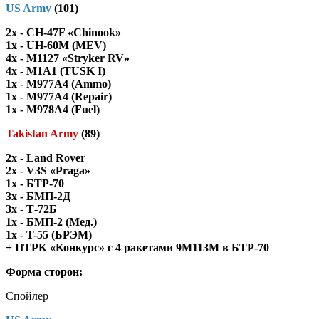
US Army
(101)
2x - CH-47F «Chinook»
1x - UH-60M (MEV)
4x - M1127 «Stryker RV»
4x - M1A1 (TUSK I)
1x - M977A4 (Ammo)
1x - M977A4 (Repair)
1x - M978A4 (Fuel)
Takistan Army
(89)
2x - Land Rover
2x - V3S «Praga»
1x - БТР-70
3x - БМП-2Д
3x - Т-72Б
1x - БМП-2 (Мед.)
1x - T-55 (БРЭМ)
+ ПТРК «Конкурс» с 4 ракетами 9М113М в БТР-70
Форма сторон:
Спойлер