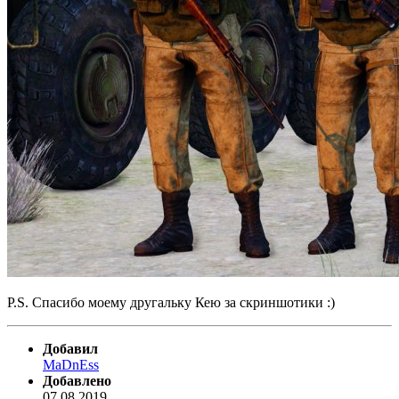
P.S. Спасибо моему другальку Кею за скриншотики
:)
Добавил
MaDnEss
Добавлено
07.08.2019