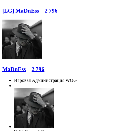
[LG] MaDnEss
2 796
MaDnEss
2 796
Игровая Администрация WOG