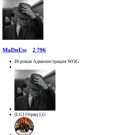
MaDnEss
2 796
Игровая Администрация WOG
[LG] Отряд LG