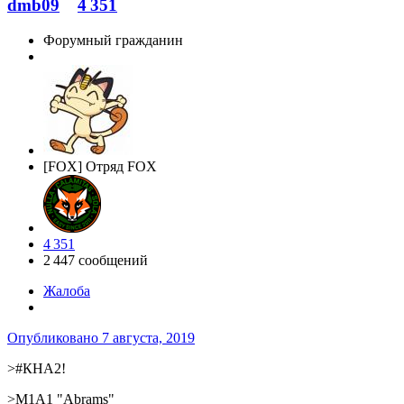
dmb09
4 351
Форумный гражданин
[FOX] Отряд FOX
4 351
2 447 сообщений
Жалоба
Опубликовано
7 августа, 2019
>#КНА2!
>M1A1 "Abrams"