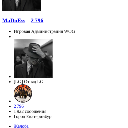
MaDnEss
2 796
Игровая Администрация WOG
[LG] Отряд LG
2 796
1 922 сообщения
Город
Екатеринбург
Жалоба