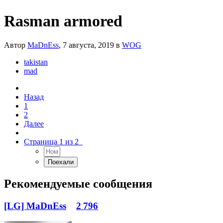
Rasman armored
Автор
MaDnEss
,
7 августа, 2019
в
WOG
takistan
mad
Назад
1
2
Далее
Страница 1 из 2
Рекомендуемые сообщения
[LG] MaDnEss
2 796